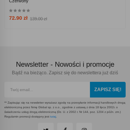
Czerwony
72.90 zł
139.00 zł
Newsletter -
Nowości i promocje
Bądź na bieżąco. Zapisz się do newslettera już dziś
ZAPISZ SIĘ!
** Zapisując się na newsletter wyrażasz zgodę na przesyłanie informacji handlowych drogą
elektroniczną przez firmę Global sp. z o.o., zgodnie z ustawą z dnia 18 lipca 2002r. o
świadczeniu usług drogą elektroniczną (Dz. U. z 2002 r. Nr 144, poz. 1204 z późn. zm.)
Regulamin promocji dostępny jest
tutaj
.