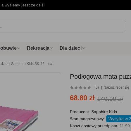
e
a wyślemy jeszcze dziś!
i obuwie
Rekreacja
Dla dzieci
dzieci Sapphire Kids SK-42 - Ina
Podłogowa mata puzzl
(0)
Napisz recenzję
68.80 zł
149.99 zł
Producent:
Sapphire Kids
Stan magazynowy:
Wysyłka w 
Koszt dostawy przedpłata:
11.99 