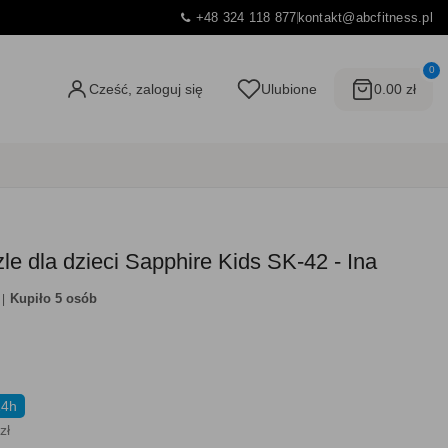
+48 324 118 877
kontakt@abcfitness.pl
0
Cześć, zaloguj się
Ulubione
0.00 zł
e dla dzieci Sapphire Kids SK-42 - Ina
Kupiło 5 osób
24h
zł