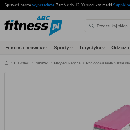
Sprawdź nasze
wyprzedaże!
Zamów do 12:00 produkty marki
Sapphir
Fitness i siłownia
Sporty
Turystyka
Odzież 
Dla dzieci
Zabawki
Maty edukacyjne
Podłogowa mata puzzle dla 