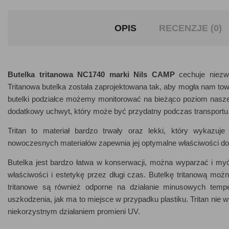
OPIS
RECENZJE (0)
Butelka tritanowa NC1740 marki Nils CAMP
cechuje niezwyk
Tritanowa butelka została zaprojektowana tak, aby mogła nam towar
butelki podziałce możemy monitorować na bieżąco poziom naszeg
dodatkowy uchwyt, który może być przydatny podczas transportu
Tritan to materiał bardzo trwały oraz lekki, który wykazuje
nowoczesnych materiałów zapewnia jej optymalne właściwości do
Butelka jest bardzo łatwa w konserwacji, można wyparzać i myć
właściwości i estetykę przez długi czas. Butelkę tritanową moż
tritanowe są również odporne na działanie minusowych tempe
uszkodzenia, jak ma to miejsce w przypadku plastiku. Tritan nie 
niekorzystnym działaniem promieni UV.