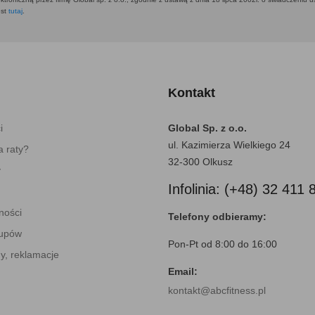
est
tutaj
.
Kontakt
i
Global Sp. z o.o.
ul. Kazimierza Wielkiego 24
 raty?
32-300 Olkusz
y
Infolinia: (+48) 32 411 
ności
Telefony odbieramy:
kupów
Pon-Pt od 8:00 do 16:00
y, reklamacje
Email:
kontakt@abcfitness.pl