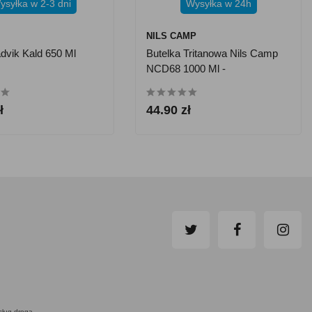
ysyłka w 2-3 dni
Wysyłka w 24h
NILS CAMP
dvik Kald 650 Ml
Butelka Tritanowa Nils Camp
NCD68 1000 Ml -
Pomarańczowo-Niebieska
ł
44.90 zł
usług drogą