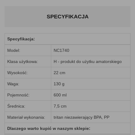
SPECYFIKACJA
Specyfikacja:
Model:
NC1740
Klasa użytkowa:
H - produkt do użytku amatorskiego
Wysokość:
22 cm
Waga:
130 g
Pojemność:
600 ml
Średnica:
7,5 cm
Materiał wykonania:
tritan niezawierający BPA, PP
Dlaczego warto kupić w naszym sklepie: