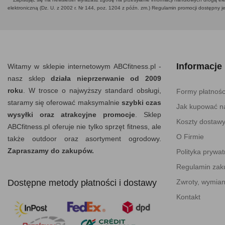
elektroniczną (Dz. U. z 2002 r. Nr 144, poz. 1204 z późn. zm.) Regulamin promocji dostępny j
Informacje
Witamy w sklepie internetowym ABCfitness.pl -
nasz sklep
działa nieprzerwanie od 2009
roku
. W trosce o najwyższy standard obsługi,
Formy płatnośc
staramy się oferować maksymalnie
szybki czas
Jak kupować na
wysyłki oraz atrakcyjne promocje
. Sklep
Koszty dostaw
ABCfitness.pl oferuje nie tylko sprzęt fitness, ale
O Firmie
także outdoor oraz asortyment ogrodowy.
Zapraszamy do zakupów.
Polityka prywat
Regulamin za
Dostępne metody płatności i dostawy
Zwroty, wymian
Kontakt