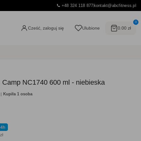
+48 324 118 877
kontakt@abcfitness.pl
0
Cześć, zaloguj się
Ulubione
0.00 zł
ls Camp NC1740 600 ml - niebieska
Kupiła 1 osoba
24h
zł