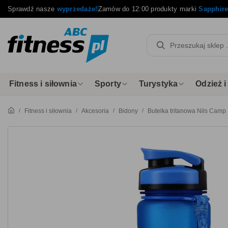
Sprawdź nasze
wyprzedaże!
Zamów do 12:00 produkty marki
Sapphir
Fitness i siłownia
Sporty
Turystyka
Odzież 
Fitness i siłownia
Akcesoria
Bidony
Butelka tritanowa Nils Camp