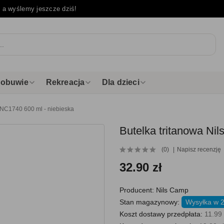
e
a wyślemy jeszcze dziś!
i obuwie
Rekreacja
Dla dzieci
 NC1740 600 ml - niebieska
Butelka tritanowa Ni
(0)
Napisz recenzję
32.90 zł
Producent:
Nils Camp
Stan magazynowy:
Wysyłka w 
Koszt dostawy przedpłata:
11.99 