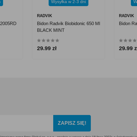
h
Wysyłka w 2-3 dni
W
RADVIK
RADVIK
12005RD
Bidon Radvik Biobidonic 650 Ml
Bidon Ra
BLACK MINT
29.99 zł
29.99 z
ZAPISZ SIĘ!
ktroniczną przez firmę Global sp. z o.o., zgodnie z ustawą z dnia 18 lipca 2002r. o świadczeniu 