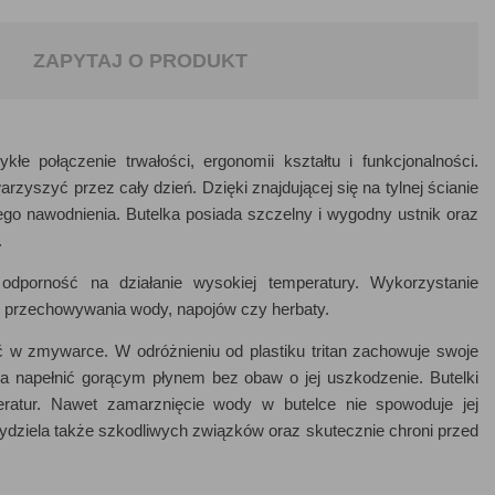
ZAPYTAJ O PRODUKT
łe połączenie trwałości, ergonomii kształtu i funkcjonalności.
zyszyć przez cały dzień. Dzięki znajdującej się na tylnej ścianie
o nawodnienia. Butelka posiada szczelny i wygodny ustnik oraz
.
 odporność na działanie wysokiej temperatury. Wykorzystanie
 przechowywania wody, napojów czy herbaty.
 w zmywarce. W odróżnieniu od plastiku tritan zachowuje swoje
na napełnić gorącym płynem bez obaw o jej uszkodzenie. Butelki
ratur. Nawet zamarznięcie wody w butelce nie spowoduje jej
wydziela także szkodliwych związków oraz skutecznie chroni przed