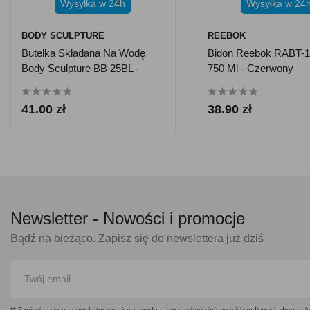
Wysyłka w 24h
Wysyłka w 24
BODY SCULPTURE
REEBOK
Butelka Składana Na Wodę
Bidon Reebok RABT-
Body Sculpture BB 25BL -
750 Ml - Czerwony
Niebieska 600 Ml
41.00 zł
38.90 zł
Newsletter -
Nowości i promocje
Bądź na bieżąco. Zapisz się do newslettera już dziś
** Zapisując się na newsletter wyrażasz zgodę na przesyłanie informacji handlowych drogą ele