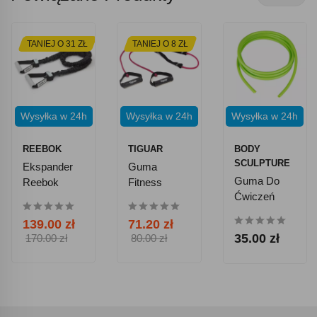
TANIEJ O 31 ZŁ
TANIEJ O 8 ZŁ
Wysyłka w 24h
Wysyłka w 24h
Wysyłka w 24h
REEBOK
TIGUAR
BODY
SCULPTURE
Ekspander
Guma
Guma Do
Reebok
Fitness
Ćwiczeń
RSTB-16072
Tubing
Body
- Poziom 3
Double Tube
139.00 zł
71.20 zł
Sculpture BB
Tiguar 2.0 -
35.00 zł
170.00 zł
80.00 zł
2001GR -
Śliwka
Zielona