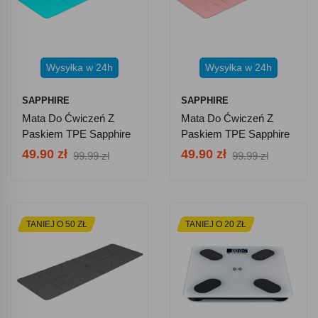
Wysyłka w 24h
Wysyłka w 24h
SAPPHIRE
SAPPHIRE
Mata Do Ćwiczeń Z
Mata Do Ćwiczeń Z
Paskiem TPE Sapphire
Paskiem TPE Sapphire
SG-1128 6 Mm -
SG-1128 6 Mm -
49.90 zł
49.90 zł
99.99 zł
99.99 zł
Miętowa
Różowa
TANIEJ O 50 ZŁ
TANIEJ O 20 ZŁ