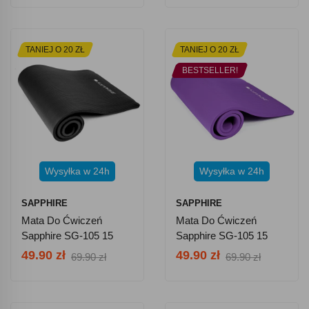
TANIEJ O 20 ZŁ
TANIEJ O 20 ZŁ
BESTSELLER!
Wysyłka w 24h
Wysyłka w 24h
SAPPHIRE
SAPPHIRE
Mata Do Ćwiczeń
Mata Do Ćwiczeń
Sapphire SG-105 15
Sapphire SG-105 15
Mm Z Pokrowcem -
Mm Z Pokrowcem -
49.90 zł
49.90 zł
69.90 zł
69.90 zł
Czarna
Fioletowa