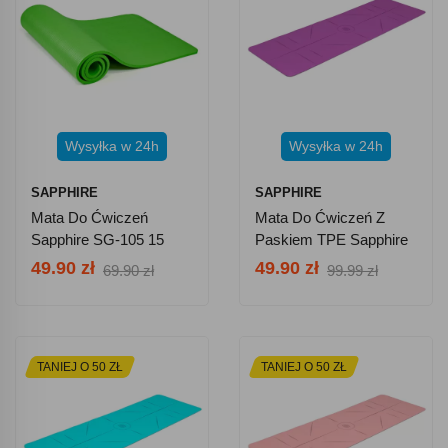
Wysyłka w 24h
Wysyłka w 24h
SAPPHIRE
SAPPHIRE
Mata Do Ćwiczeń
Mata Do Ćwiczeń Z
Sapphire SG-105 15
Paskiem TPE Sapphire
Mm Z Pokrowcem -
SG-1128 6 Mm -
49.90 zł
49.90 zł
69.90 zł
99.99 zł
Zielona
Fioletowa
TANIEJ O 50 ZŁ
TANIEJ O 50 ZŁ