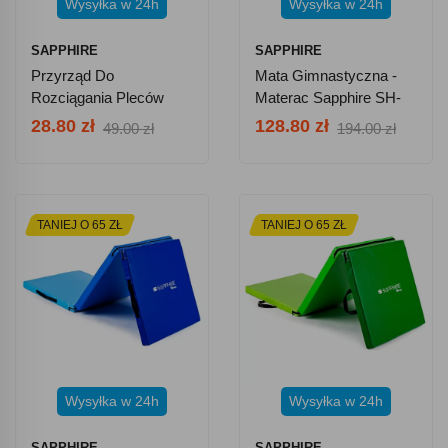
Wysyłka w 24h
Wysyłka w 24h
SAPPHIRE
SAPPHIRE
Przyrząd Do
Mata Gimnastyczna -
Rozciągania Pleców
Materac Sapphire SH-
Sapphire SG-071
110 - Brązowa
28.80 zł
128.80 zł
49.00 zł
194.00 zł
TANIEJ O 65 ZŁ
TANIEJ O 65 ZŁ
Wysyłka w 24h
Wysyłka w 24h
SAPPHIRE
SAPPHIRE