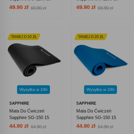
Mm - Niebieska
Mm - Różowa
49.90 zł
49.90 zł
69.90 zł
69.90 zł
TANIEJ O 20 ZŁ
TANIEJ O 20 ZŁ
Wysyłka w 24h
Wysyłka w 24h
SAPPHIRE
SAPPHIRE
Mata Do Ćwiczeń
Mata Do Ćwiczeń
Sapphire SG-150 15
Sapphire SG-150 15
Mm Z Pokrowcem -
Mm Z Pokrowcem -
44.90 zł
44.90 zł
64.90 zł
64.90 zł
Czarna
Niebieska