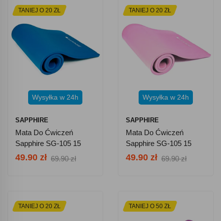
TANIEJ O 20 ZŁ
TANIEJ O 20 ZŁ
Wysyłka w 24h
Wysyłka w 24h
SAPPHIRE
SAPPHIRE
Mata Do Ćwiczeń
Mata Do Ćwiczeń
Sapphire SG-105 15
Sapphire SG-105 15
Mm Z Pokrowcem -
Mm Z Pokrowcem -
49.90 zł
49.90 zł
69.90 zł
69.90 zł
Niebieska
Różowa
TANIEJ O 20 ZŁ
TANIEJ O 50 ZŁ