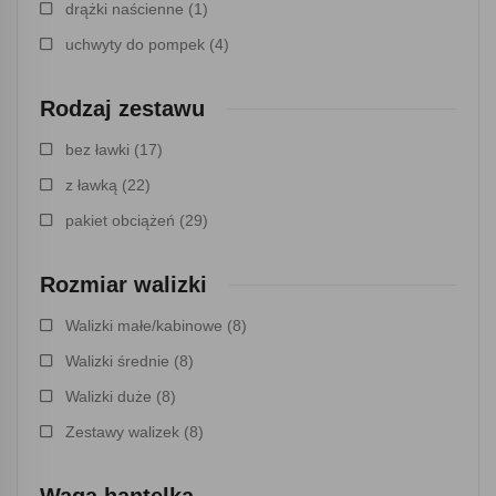
drążki naścienne
(1)
uchwyty do pompek
(4)
Rodzaj zestawu
bez ławki
(17)
z ławką
(22)
pakiet obciążeń
(29)
Rozmiar walizki
Walizki małe/kabinowe
(8)
Walizki średnie
(8)
Walizki duże
(8)
Zestawy walizek
(8)