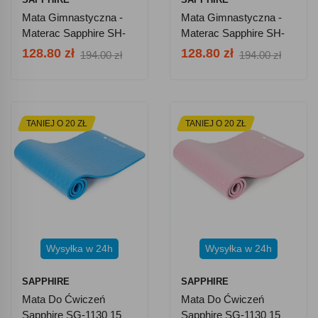
Mata Gimnastyczna -
Mata Gimnastyczna -
Materac Sapphire SH-
Materac Sapphire SH-
110 - Niebieska
110 - Zielona
128.80 zł
128.80 zł
194.00 zł
194.00 zł
TANIEJ O 20 ZŁ
TANIEJ O 20 ZŁ
Wysyłka w 24h
Wysyłka w 24h
SAPPHIRE
SAPPHIRE
Mata Do Ćwiczeń
Mata Do Ćwiczeń
Sapphire SG-1130 15
Sapphire SG-1130 15