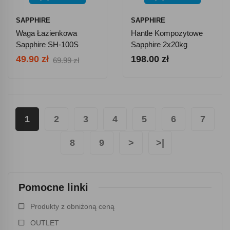
SAPPHIRE
SAPPHIRE
Waga Łazienkowa
Hantle Kompozytowe
Sapphire SH-100S
Sapphire 2x20kg
Bluetooth - Czarna
49.90 zł
198.00 zł
69.99 zł
1
2
3
4
5
6
7
8
9
>
>|
Pomocne linki
Produkty z obniżoną ceną
OUTLET