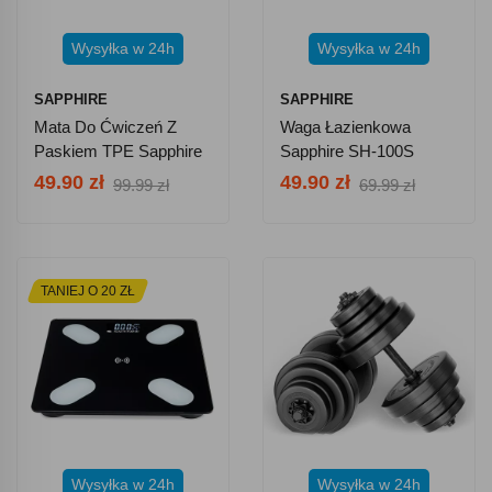
Wysyłka w 24h
Wysyłka w 24h
SAPPHIRE
SAPPHIRE
Mata Do Ćwiczeń Z
Waga Łazienkowa
Paskiem TPE Sapphire
Sapphire SH-100S
SG-1128 6 Mm - Szara
Bluetooth - Biała
49.90 zł
49.90 zł
99.99 zł
69.99 zł
TANIEJ O 20 ZŁ
Wysyłka w 24h
Wysyłka w 24h