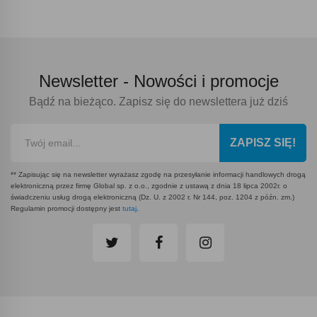
Newsletter -
Nowości i promocje
Bądź na bieżąco. Zapisz się do newslettera już dziś
ZAPISZ SIĘ!
** Zapisując się na newsletter wyrażasz zgodę na przesyłanie informacji handlowych drogą
elektroniczną przez firmę Global sp. z o.o., zgodnie z ustawą z dnia 18 lipca 2002r. o
świadczeniu usług drogą elektroniczną (Dz. U. z 2002 r. Nr 144, poz. 1204 z późn. zm.)
Regulamin promocji dostępny jest
tutaj
.