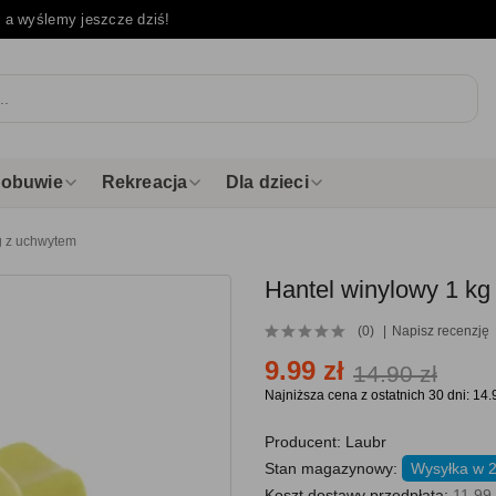
e
a wyślemy jeszcze dziś!
i obuwie
Rekreacja
Dla dzieci
g z uchwytem
Hantel winylowy 1 k
(0)
Napisz recenzję
9.99 zł
14.90 zł
Najniższa cena z ostatnich 30 dni: 14.
Producent:
Laubr
Stan magazynowy:
Wysyłka w 
Koszt dostawy przedpłata:
11.99 