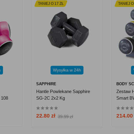
TANIEJ O 17 ZŁ
TANIEJ O
h
Wysyłka w 24h
SAPPHIRE
BODY S
Hantle Powlekane Sapphire
Zestaw H
 108
SG-2C 2x2 Kg
Smart B
22.80 zł
214.00 
39.99 zł