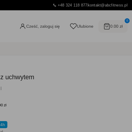
+48 324 118 877
kontakt@abcfitness.pl
0
Cześć, zaloguj się
Ulubione
0.00 zł
g z uchwytem
90 zł
24h
zł