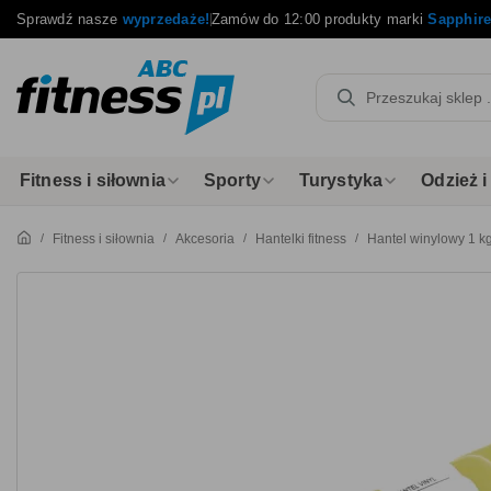
Sprawdź nasze
wyprzedaże!
Zamów do 12:00 produkty marki
Sapphir
Fitness i siłownia
Sporty
Turystyka
Odzież 
Fitness i siłownia
Akcesoria
Hantelki fitness
Hantel winylowy 1 k