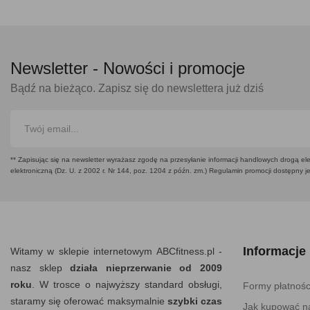
Newsletter -
Nowości i promocje
Bądź na bieżąco. Zapisz się do newslettera już dziś
** Zapisując się na newsletter wyrażasz zgodę na przesyłanie informacji handlowych drogą ele
elektroniczną (Dz. U. z 2002 r. Nr 144, poz. 1204 z późn. zm.) Regulamin promocji dostępny j
Informacje
Witamy w sklepie internetowym ABCfitness.pl -
nasz sklep
działa nieprzerwanie od 2009
roku
. W trosce o najwyższy standard obsługi,
Formy płatnośc
staramy się oferować maksymalnie
szybki czas
Jak kupować na