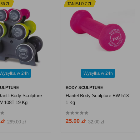
 85 ZŁ
TANIEJ O 7 ZŁ
Wysyłka w 24h
Wysyłka w 24h
CULPTURE
BODY SCULPTURE
antli Body Sculpture
Hantel Body Sculpture BW 513
W 108T 19 Kg
1 Kg
zł
25.00 zł
299.00 zł
32.00 zł