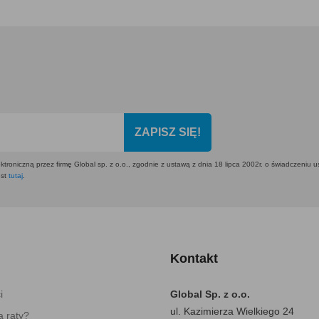
ZAPISZ SIĘ!
ktroniczną przez firmę Global sp. z o.o., zgodnie z ustawą z dnia 18 lipca 2002r. o świadczeniu 
est
tutaj
.
Kontakt
i
Global Sp. z o.o.
ul. Kazimierza Wielkiego 24
 raty?