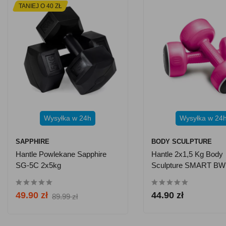
TANIEJ O 40 ZŁ
Wysyłka w 24h
Wysyłka w 24
SAPPHIRE
BODY SCULPTURE
Hantle Powlekane Sapphire
Hantle 2x1,5 Kg Body
SG-5C 2x5kg
Sculpture SMART BW
49.90 zł
44.90 zł
89.99 zł