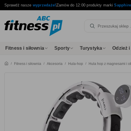
Sprawdź nasze
wyprzedaże!
Zamów do 12:00 produkty marki
Sapphir
Fitness i siłownia
Sporty
Turystyka
Odzież 
Fitness i siłownia
Akcesoria
Hula-hop
Hula hop z magnesami i o