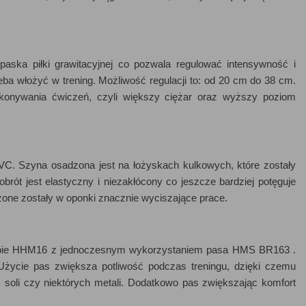
ska piłki grawitacyjnej co pozwala regulować intensywność i
zeba włożyć w trening. Możliwość regulacji to: od 20 cm do 38 cm.
onywania ćwiczeń, czyli większy ciężar oraz wyższy poziom
VC. Szyna osadzona jest na łożyskach kulkowych, które zostały
rót jest elastyczny i niezakłócony co jeszcze bardziej potęguje
one zostały w oponki znacznie wyciszające prace.
 hopie HHM16 z jednoczesnym wykorzystaniem pasa HMS BR163 .
Użycie pas zwiększa potliwość podczas treningu, dzięki czemu
 soli czy niektórych metali. Dodatkowo pas zwiększając komfort