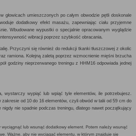
 w głowicach umieszczonych po całym obwodzie pętli doskonale
owoduje dodatkowy efekt masażu, zapewniając ciału przyjemne
nie. Wbudowane wypustki o specjalnie opracowanym wyglądzie
 intensywność wibracji poprzez szybkość obracania.
ę. Przyczyni się również do redukcji tkanki tłuszczowej z okolic
z ramiona. Kolejną zaletą poprzez wzmocnienie mięśni brzucha
pół godziny nieprzerwanego treningu z HHM16 odpowiada jednej
 wystarczy wypiąć lub wpiąć tyle elementów, ile potrzebujesz.
akresie od 10 do 16 elementów, czyli obwód w talii od 59 cm do
 nigdy nie spadnie podczas treningu, dlatego nawet początkujący
by wyciągnąć lub wsunąć dodatkowy element. Potem należy wsunąć
towe. Ważne, aby nie wyciągać elementu, w którym znajduje się