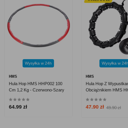
Wysyłka w 24h
Wysyłka w 24
HMS
HMS
Hula Hop HMS HHP002 100
Hula Hop Z Wypustkam
Cm 1,2 Kg - Czerwono-Szary
Obciążnikiem HMS H
Czarny
64.99 zł
47.90 zł
49.90 zł