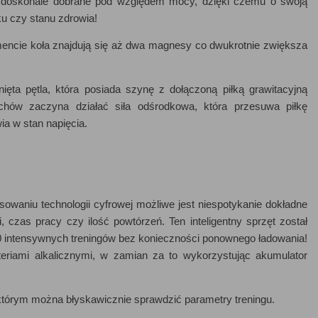
ą doskonale dobrane pod względem mocy, dzięki czemu o swoją
u czy stanu zdrowia!
ncie koła znajdują się aż dwa magnesy co dwukrotnie zwiększa
ięta pętla, która posiada szynę z dołączoną piłką grawitacyjną
hów zaczyna działać siła odśrodkowa, która przesuwa piłkę
ia w stan napięcia.
waniu technologii cyfrowej możliwe jest niespotykanie dokładne
i, czas pracy czy ilość powtórzeń. Ten inteligentny sprzęt został
 intensywnych treningów bez konieczności ponownego ładowania!
riami alkalicznymi, w zamian za to wykorzystując akumulator
którym można błyskawicznie sprawdzić parametry treningu.