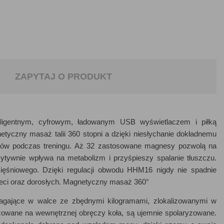
ZAPYTAJ O PRODUKT
ligentnym, cyfrowym, ładowanym USB wyświetlaczem i piłką
etyczny masaż talii 360 stopni a dzięki niesłychanie dokładnemu
rów podczas treningu. Aż 32 zastosowane magnesy pozwolą na
ytywnie wpływa na metabolizm i przyśpieszy spalanie tłuszczu.
mięśniowego. Dzięki regulacji obwodu HHM16 nigdy nie spadnie
eci oraz dorosłych. Magnetyczny masaż 360°
gające w walce ze zbędnymi kilogramami, zlokalizowanymi w
cowane na wewnętrznej obręczy koła, są ujemnie spolaryzowane.