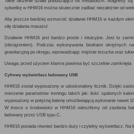
Takie ułożenie działa pobudzająco na metabolizm. Magnesy s
sylwetkę w HHM16 można skutecznie zadbać niezależnie od wiek
Aby jeszcze bardziej wzmocnić działanie HHM16 w każdym eleme
siłę działania masażu!
Działanie HHM16 jest bardzo proste i intuicyjne. Jest to zamkn
(obciążeniem). Podczas wykonywania biodrami okrężnych ruc
grawitacyjną po okręgu, wprowadzając mięśnie brzucha oraz tułow
Uwaga: przed użyciem klamra powinna być szczelnie zamknięta
Cyfrowy wyświetlacz ładowany USB
HHM16 został wyposażony w udoskonalony licznik. Dzięki zastoso
mierzenie parametrów treningu takich jak: ilość spalonych kalori
wyposażony w potężną baterię umożliwiającą wykonanie nawet 10
W trosce o środowisko w HHM16 odeszliśmy od zasilania bate
ładowany przez USB typu C.
HHM16 posiada również bardzo duży i czytelny wyświetlacz. Na 