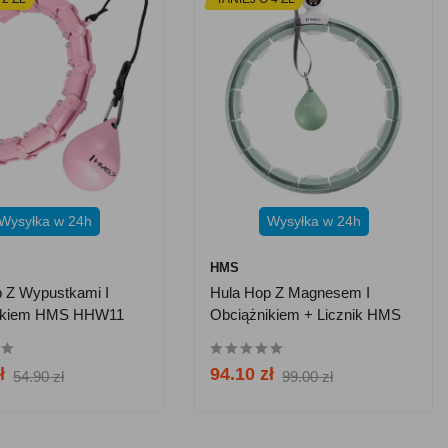
Wysyłka w 24h
Wysyłka w 24h
HMS
 Z Wypustkami I
Hula Hop Z Magnesem I
ikiem HMS HHW11
Obciążnikiem + Licznik HMS
e - Różowy
HHM15 - Zielony
ł
94.10 zł
54.90 zł
99.00 zł