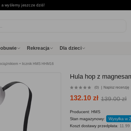
e
a wyślemy jeszcze dziś!
i obuwie
Rekreacja
Dla dzieci
bciążnikiem + licznik HMS HHM16
Hula hop z magnesam
(0)
Napisz recenzję
132.10 zł
139.00 zł
Producent:
HMS
Stan magazynowy:
Wysyłka w 
Koszt dostawy przedpłata:
11.99 