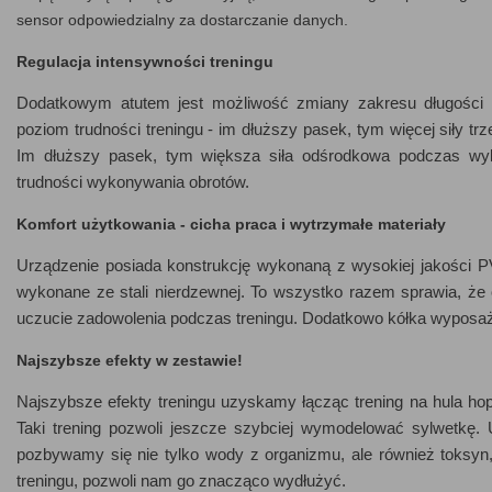
sensor odpowiedzialny za dostarczanie danych.
Regulacja intensywności treningu
Dodatkowym atutem jest możliwość zmiany zakresu długości pa
poziom trudności treningu - im dłuższy pasek, tym więcej siły tr
Im dłuższy pasek, tym większa siła odśrodkowa podczas wyk
trudności wykonywania obrotów.
Komfort użytkowania - cicha praca i wytrzymałe materiały
Urządzenie posiada konstrukcję wykonaną z wysokiej jakości P
wykonane ze stali nierdzewnej. To wszystko razem sprawia, że ob
uczucie zadowolenia podczas treningu. Dodatkowo kółka wyposaż
Najszybsze efekty w zestawie!
Najszybsze efekty treningu uzyskamy łącząc trening na hula
Taki trening pozwoli jeszcze szybciej wymodelować sylwetkę. 
pozbywamy się nie tylko wody z organizmu, ale również toksyn,
treningu, pozwoli nam go znacząco wydłużyć.