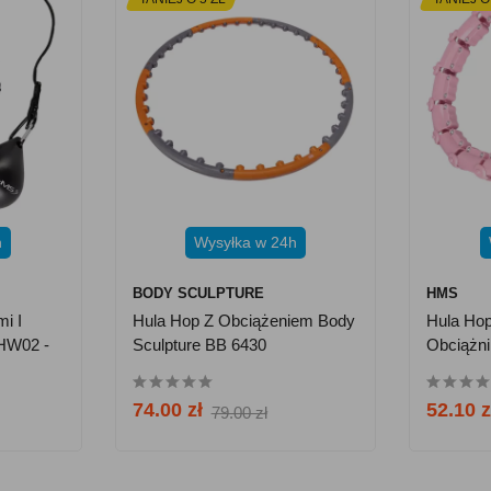
h
Wysyłka w 24h
BODY SCULPTURE
HMS
i I
Hula Hop Z Obciążeniem Body
Hula Hop
HW02 -
Sculpture BB 6430
Obciążn
Plus Siz
74.00 zł
52.10 z
79.00 zł