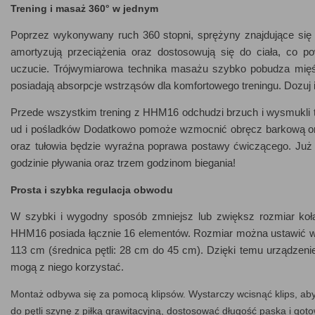
Trening i masaż 360° w jednym
Poprzez wykonywany ruch 360 stopni, sprężyny znajdujące się
amortyzują przeciążenia oraz dostosowują się do ciała, co p
uczucie. Trójwymiarowa technika masażu szybko pobudza mięś
posiadają absorpcje wstrząsów dla komfortowego treningu. Dozuj
Przede wszystkim trening z HHM16 odchudzi brzuch i wysmukli tali
ud i pośladków Dodatkowo pomoże wzmocnić obręcz barkową ora
oraz tułowia będzie wyraźna poprawa postawy ćwiczącego. Już 
godzinie pływania oraz trzem godzinom biegania!
Prosta i szybka regulacja obwodu
W szybki i wygodny sposób zmniejsz lub zwiększ rozmiar koła,
HHM16 posiada łącznie 16 elementów. Rozmiar można ustawić w z
113 cm (średnica pętli: 28 cm do 45 cm). Dzięki temu urządzenie
mogą z niego korzystać.
Montaż odbywa się za pomocą klipsów. Wystarczy wcisnąć klips, a
do pętli szynę z piłką grawitacyjną, dostosować długość paska i go