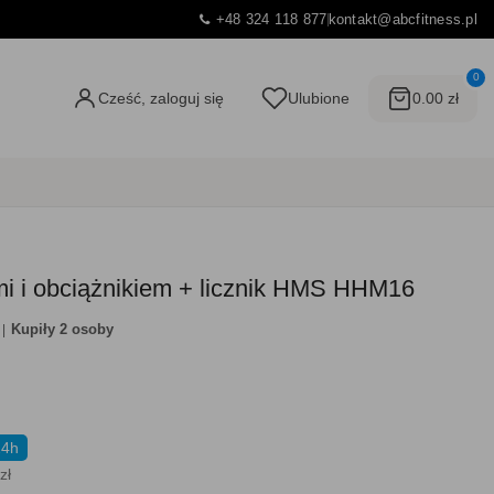
+48 324 118 877
kontakt@abcfitness.pl
0
Cześć, zaloguj się
Ulubione
0.00 zł
i i obciążnikiem + licznik HMS HHM16
Kupiły 2 osoby
24h
zł