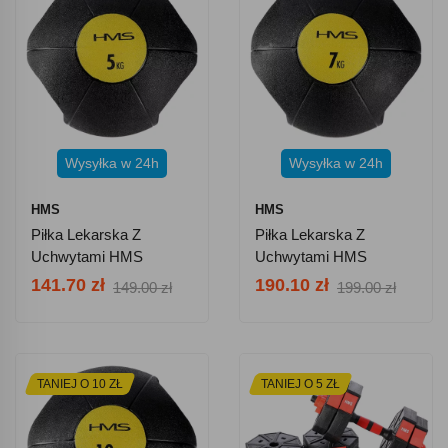
Wysyłka w 24h
Wysyłka w 24h
HMS
HMS
Piłka Lekarska Z
Piłka Lekarska Z
Uchwytami HMS
Uchwytami HMS
NKU05 5 Kg
NKU07 7 Kg
141.70 zł
190.10 zł
149.00 zł
199.00 zł
TANIEJ O 10 ZŁ
TANIEJ O 5 ZŁ