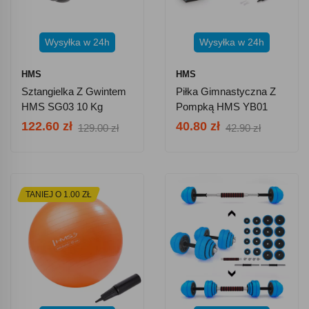
Wysyłka w 24h
Wysyłka w 24h
HMS
HMS
Sztangielka Z Gwintem
Piłka Gimnastyczna Z
HMS SG03 10 Kg
Pompką HMS YB01
Plum 65 Cm - Śliwka
122.60 zł
40.80 zł
129.00 zł
42.90 zł
TANIEJ O 1.00 ZŁ