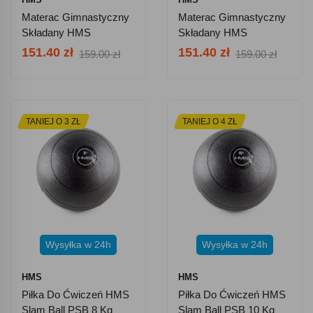
Materac Gimnastyczny
Materac Gimnastyczny
Składany HMS
Składany HMS
Premium MGS02 -
Premium MGS02 -
151.40 zł
151.40 zł
159.00 zł
159.00 zł
Różowy
Szary
TANIEJ O 3 ZŁ
TANIEJ O 4 ZŁ
Wysyłka w 24h
Wysyłka w 24h
HMS
HMS
Piłka Do Ćwiczeń HMS
Piłka Do Ćwiczeń HMS
Slam Ball PSB 8 Kg
Slam Ball PSB 10 Kg