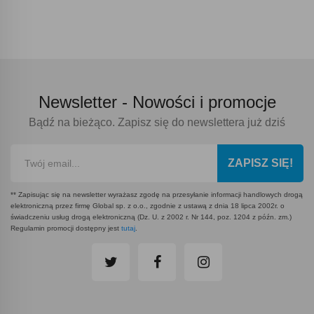
Newsletter -
Nowości i promocje
Bądź na bieżąco. Zapisz się do newslettera już dziś
ZAPISZ SIĘ!
** Zapisując się na newsletter wyrażasz zgodę na przesyłanie informacji handlowych drogą
elektroniczną przez firmę Global sp. z o.o., zgodnie z ustawą z dnia 18 lipca 2002r. o
świadczeniu usług drogą elektroniczną (Dz. U. z 2002 r. Nr 144, poz. 1204 z późn. zm.)
Regulamin promocji dostępny jest
tutaj
.