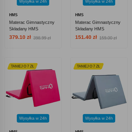
Wysyłka w 24h
Wysyłka w 24h
HMS
HMS
Materac Gimnastyczny
Materac Gimnastyczny
Składany HMS
Składany HMS
Premium MGS01 -
Premium MGS02 -
379.10 zł
151.40 zł
398.99 zł
159.00 zł
Czerwony
Czarny
TANIEJ O 7 ZŁ
TANIEJ O 7 ZŁ
Wysyłka w 24h
Wysyłka w 24h
HMS
HMS