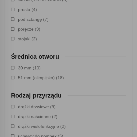
prosta
(4)
pod sztangę
(7)
poręcze
(9)
stojaki
(2)
Średnica otworu
30 mm
(10)
51 mm (olimpijska)
(18)
Rodzaj przyrządu
drążki drzwiowe
(9)
drążki naścienne
(2)
drążki wielofunkcyjne
(2)
uchwyty do pompek
(5)