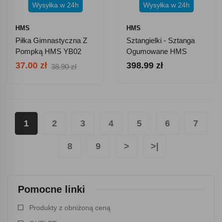
Wysyłka w 24h
Wysyłka w 24h
HMS
HMS
Piłka Gimnastyczna Z
Sztangielki - Sztanga
Pompką HMS YB02
Ogumowane HMS
Anti-Burst 55 Cm -
SGG30BAR 2x15 Kg
37.00 zł
398.99 zł
38.90 zł
Pomarańcz
1
2
3
4
5
6
7
8
9
>
>|
Pomocne linki
Produkty z obniżoną ceną