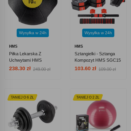
Wysyłka w 24h
Wysyłka w 24h
HMS
HMS
Piłka Lekarska Z
Sztangielki - Sztanga
Uchwytami HMS
Kompozyt HMS SGC15
NKU10 10 Kg
15 Kg
238.30 zł
103.60 zł
249.00 zł
109.00 zł
TANIEJ O 6 ZŁ
TANIEJ O 2 ZŁ