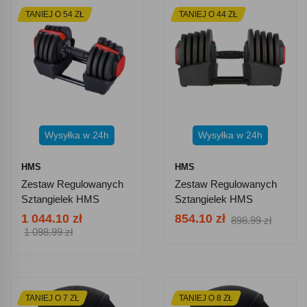
TANIEJ O 54 ZŁ
TANIEJ O 44 ZŁ
Wysyłka w 24h
Wysyłka w 24h
HMS
HMS
Zestaw Regulowanych
Zestaw Regulowanych
Sztangielek HMS
Sztangielek HMS
SGR18 Pro SET 3w1 41
SGR40 PRO SET 2,5kg
1 044.10 zł
854.10 zł
898.99 zł
Kg
- 41 Kg
1 098.99 zł
TANIEJ O 7 ZŁ
TANIEJ O 8 ZŁ