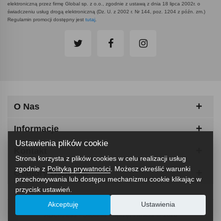
elektroniczną przez firmę Global sp. z o.o., zgodnie z ustawą z dnia 18 lipca 2002r. o
świadczeniu usług drogą elektroniczną (Dz. U. z 2002 r. Nr 144, poz. 1204 z późn. zm.)
Regulamin promocji dostępny jest
tutaj
.
O Nas
Informacje
Ustawienia plików cookie
Kontakt
Strona korzysta z plików cookies w celu realizacji usług
zgodnie z
Polityką prywatności
. Możesz określić warunki
Odbiory Osobiste
przechowywania lub dostępu mechanizmu cookie klikając w
przycisk ustawień.
Akceptuję
Ustawienia
ABCfitness - Siłownia I Sprzęt Fitness © 2026