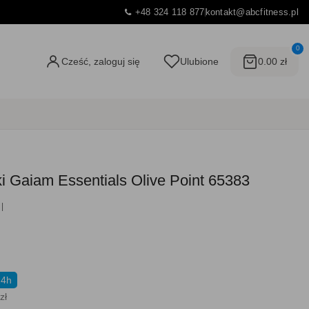
+48 324 118 877
kontakt@abcfitness.pl
0
Cześć, zaloguj się
Ulubione
0.00 zł
ki Gaiam Essentials Olive Point 65383
24h
zł