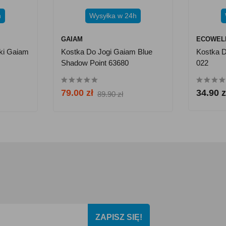
h
Wysyłka w 24h
GAIAM
ECOWEL
nki Gaiam
Kostka Do Jogi Gaiam Blue
Kostka D
Shadow Point 63680
022
79.00 zł
34.90 z
89.90 zł
ZAPISZ SIĘ!