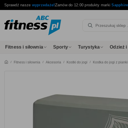
Sprawdź nasze
wyprzedaże!
Zamów do 12:00 produkty marki
Sapphir
Fitness i siłownia
Sporty
Turystyka
Odzież 
Fitness i siłownia
Akcesoria
Kostki do jogi
Kostka do jogi z piank