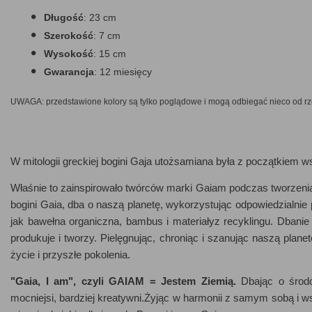
Długość
: 23 cm
Szerokość
: 7 cm
Wysokość
: 15 cm
Gwarancja
: 12 miesięcy
UWAGA: przedstawione kolory są tylko poglądowe i mogą odbiegać nieco od
r
W mitologii greckiej bogini Gaja utożsamiana była z początkiem 
Właśnie to zainspirowało twórców marki Gaiam podczas tworzenia na
bogini Gaia, dba o naszą planetę, wykorzystując odpowiedzialnie
jak bawełna organiczna, bambus i materiałyz recyklingu. Dbanie 
produkuje i tworzy. Pielęgnując, chroniąc i szanując naszą plan
życie i przyszłe pokolenia.
"Gaia, I am", czyli GAIAM = Jestem Ziemią.
Dbając o środo
mocniejsi, bardziej kreatywni.Żyjąc w harmonii z samym sobą i w