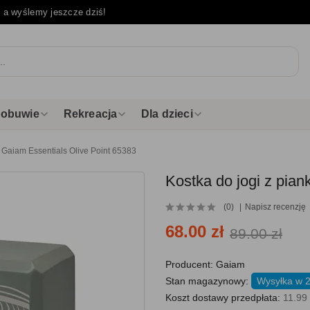
e
a wyślemy jeszcze dziś!
i obuwie
Rekreacja
Dla dzieci
i Gaiam Essentials Olive Point 65383
Kostka do jogi z pian
(0)
Napisz recenzję
68.00 zł
89.00 zł
Producent:
Gaiam
Stan magazynowy:
Wysyłka w 
Koszt dostawy przedpłata:
11.99 