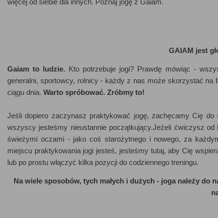
więcej od siebie dla innych. Poznaj jogę z Gaiam.
GAIAM jest gło
Gaiam to ludzie.
Kto potrzebuje jogi? Prawdę mówiąc - wszys
generalni, sportowcy, rolnicy - każdy z nas może skorzystać na 
ciągu dnia.
Warto spróbować. Zróbmy to!
Jeśli dopiero zaczynasz praktykować jogę, zachęcamy Cię do ś
wszyscy jesteśmy nieustannie początkujący.Jeżeli ćwiczysz od l
świeżymi oczami - jako coś starożytnego i nowego, za każdym
miejscu praktykowania jogi jesteś, jesteśmy tutaj, aby Cię ws
lub po prostu włączyć kilka pozycji do codziennego treningu.
Na wiele sposobów, tych małych i dużych - joga należy do na
na