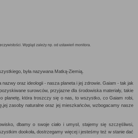
zeczywistości. Wygląd zależy np. od ustawień monitora.
wszystkiego, była nazywana Matką-Ziemią.
zwy oraz ideologii - nasza planeta i jej zdrowie. Gaiam - tak jak
 pozyskiwane surowców, przyjazne dla środowiska materiały, takie
o planetę, która troszczy się o nas, to wszystko, co Gaiam robi,
etę,jej zasoby naturalne oraz jej mieszkańców, wzbogacamy nasze
wisko, dbamy o swoje ciało i umysł, stajemy się szczęśliwsi,
szystkim dookoła, dostrzegamy więcej i jesteśmy też w stanie dać