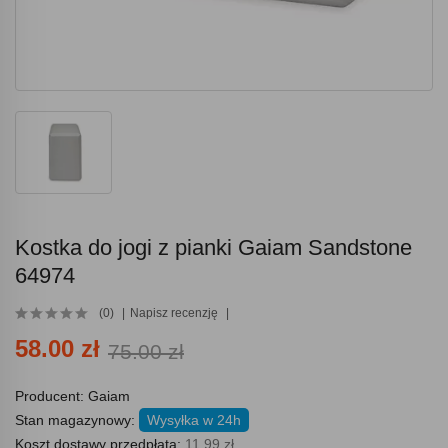
Kostka do jogi z pianki Gaiam Sandstone
64974
(0)
Napisz recenzję
58.00 zł
75.00 zł
Producent:
Gaiam
Stan magazynowy:
Wysyłka w 24h
Koszt dostawy przedpłata:
11.99 zł