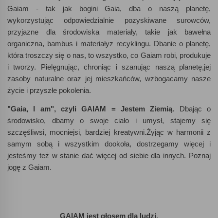
Gaiam - tak jak bogini Gaia, dba o naszą planetę,
wykorzystując odpowiedzialnie pozyskiwane surowców,
przyjazne dla środowiska materiały, takie jak bawełna
organiczna, bambus i materiałyz recyklingu. Dbanie o planetę,
która troszczy się o nas, to wszystko, co Gaiam robi, produkuje
i tworzy. Pielęgnując, chroniąc i szanując naszą planetę,jej
zasoby naturalne oraz jej mieszkańców, wzbogacamy nasze
życie i przyszłe pokolenia.
"Gaia, I am", czyli GAIAM = Jestem Ziemią.
Dbając o
środowisko, dbamy o swoje ciało i umysł, stajemy się
szczęśliwsi, mocniejsi, bardziej kreatywni.Żyjąc w harmonii z
samym sobą i wszystkim dookoła, dostrzegamy więcej i
jesteśmy też w stanie dać więcej od siebie dla innych. Poznaj
jogę z Gaiam.
GAIAM jest głosem dla ludzi.