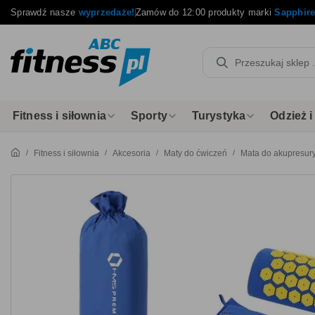
Sprawdź nasze
wyprzedaże!
Zamów do 12:00 produkty marki
Sapphir
Fitness i siłownia
Sporty
Turystyka
Odzież 
Fitness i siłownia
Akcesoria
Maty do ćwiczeń
Mata do akupresur