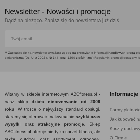
Newsletter -
Nowości i promocje
Bądź na bieżąco. Zapisz się do newslettera już dziś
** Zapisując się na newsletter wyrażasz zgodę na przesyłanie informacji handlowych drogą ele
elektroniczną (Dz. U. z 2002 r. Nr 144, poz. 1204 z późn. zm.) Regulamin promocji dostępny j
Informacje
Witamy w sklepie internetowym ABCfitness.pl -
nasz sklep
działa nieprzerwanie od 2009
roku
. W trosce o najwyższy standard obsługi,
Formy płatnośc
staramy się oferować maksymalnie
szybki czas
Jak kupować na
wysyłki oraz atrakcyjne promocje
. Sklep
Koszty dostaw
ABCfitness.pl oferuje nie tylko sprzęt fitness, ale
O Firmie
także outdoor oraz asortyment ogrodowy.