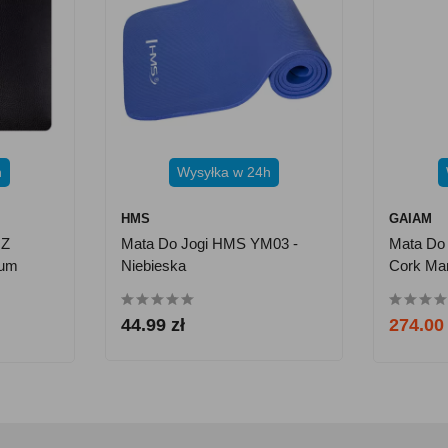
h
Wysyłka w 24h
HMS
GAIAM
 Z
Mata Do Jogi HMS YM03 -
Mata Do 
ium
Niebieska
Cork Ma
arna
44.99 zł
274.00 