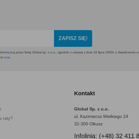
ZAPISZ SIĘ!
ktroniczną przez firmę Global sp. z o.o., zgodnie z ustawą z dnia 18 lipca 2002r. o świadczeniu 
est
tutaj
.
Kontakt
i
Global Sp. z o.o.
ul. Kazimierza Wielkiego 24
 raty?
32-300 Olkusz
y
Infolinia: (+48) 32 411 