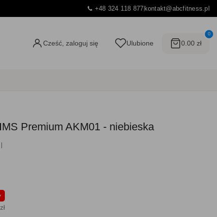
+48 324 118 877
kontakt@abcfitness.pl
0
Cześć, zaloguj się
Ulubione
0.00 zł
HMS Premium AKM01 - niebieska
y
zł