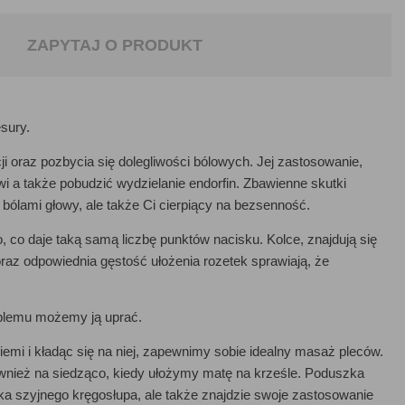
ZAPYTAJ O PRODUKT
sury.
ji oraz pozbycia się dolegliwości bólowych. Jej zastosowanie,
i a także pobudzić wydzielanie endorfin. Zbawienne skutki
 bólami głowy, ale także Ci cierpiący na bezsenność.
co daje taką samą liczbę punktów nacisku. Kolce, znajdują się
oraz odpowiednia gęstość ułożenia rozetek sprawiają, że
oblemu możemy ją uprać.
mi i kładąc się na niej, zapewnimy sobie idealny masaż pleców.
ównież na siedząco, kiedy ułożymy matę na krześle. Poduszka
ka szyjnego kręgosłupa, ale także znajdzie swoje zastosowanie