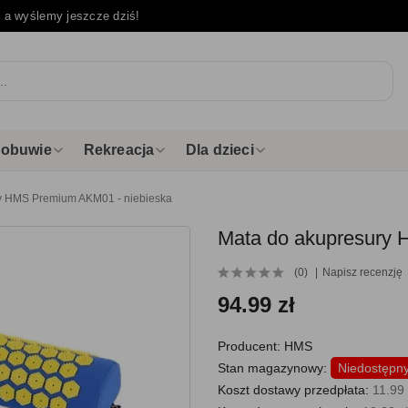
e
a wyślemy jeszcze dziś!
i obuwie
Rekreacja
Dla dzieci
y HMS Premium AKM01 - niebieska
Mata do akupresury 
(0)
Napisz recenzję
94.99 zł
Producent:
HMS
Stan magazynowy:
Niedostępn
Koszt dostawy przedpłata:
11.99 