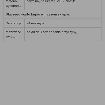
Materiał
bawełna, poliuretan, ABS, plastik
wykonania:
Dlaczego warto kupić w naszym sklepie:
Gwarancja:
24 miesiące
Możliwość
do 30 dni (bez podania przyczyny)
zwrotu: