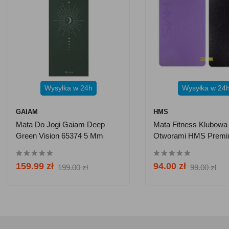
Wysyłka w 24h
Wysyłka w 24
GAIAM
HMS
Mata Do Jogi Gaiam Deep
Mata Fitness Klubowa
Green Vision 65374 5 Mm
Otworami HMS Prem
MFK01 - Fioletowo-Cz
159.99 zł
94.00 zł
199.00 zł
99.00 zł