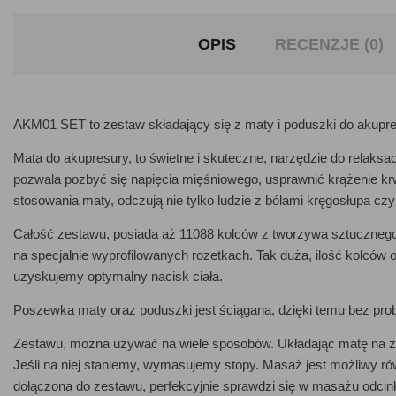
OPIS
RECENZJE (0)
AKM01 SET to zestaw składający się z maty i poduszki do akupre
Mata do akupresury, to świetne i skuteczne, narzędzie do relaksac
pozwala pozbyć się napięcia mięśniowego, usprawnić krążenie krw
stosowania maty, odczują nie tylko ludzie z bólami kręgosłupa czy
Całość zestawu, posiada aż 11088 kolców z tworzywa sztucznego, 
na specjalnie wyprofilowanych rozetkach. Tak duża, ilość kolców 
uzyskujemy optymalny nacisk ciała.
Poszewka maty oraz poduszki jest ściągana, dzięki temu bez pr
Zestawu, można używać na wiele sposobów. Układając matę na zie
Jeśli na niej staniemy, wymasujemy stopy. Masaż jest możliwy r
dołączona do zestawu, perfekcyjnie sprawdzi się w masażu odcin