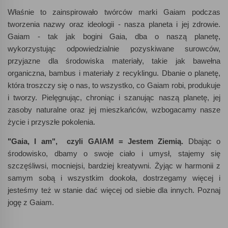
Właśnie to zainspirowało twórców marki Gaiam podczas
tworzenia nazwy oraz ideologii - nasza planeta i jej zdrowie.
Gaiam - tak jak bogini Gaia, dba o naszą planetę,
wykorzystując odpowiedzialnie pozyskiwane surowców,
przyjazne dla środowiska materiały, takie jak bawełna
organiczna, bambus i materiały z recyklingu. Dbanie o planetę,
która troszczy się o nas, to wszystko, co Gaiam robi, produkuje
i tworzy. Pielęgnując, chroniąc i szanując naszą planetę, jej
zasoby naturalne oraz jej mieszkańców, wzbogacamy nasze
życie i przyszłe pokolenia.
"Gaia, I am", czyli GAIAM = Jestem Ziemią.
Dbając o
środowisko, dbamy o swoje ciało i umysł, stajemy się
szczęśliwsi, mocniejsi, bardziej kreatywni. Żyjąc w harmonii z
samym sobą i wszystkim dookoła, dostrzegamy więcej i
jesteśmy też w stanie dać więcej od siebie dla innych. Poznaj
jogę z Gaiam.