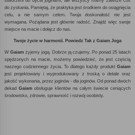
stworzeni do bycia joginami, ale wszyscy mamy zawsze coś
do zyskania. Pamiętaj, że praktyka jest środkiem do osiągnięcia
celu, a nie samym celem. Twoja doskonałość nie jest
wymagana. Pożądana jest głównie radość. Znajdź więc swoje
miejsce na macie i dołącz do nas.
Twoje życie w harmonii.
Powiedz Tak z Gaiam Joga
W
Gaiam
żyjemy jogą. Dobrze ją czujemy. Po ponad 25 latach
spędzonych na macie, możemy powiedzieć, że jest częścią
naszego codziennego życia. To dlatego każdy produkt
Gaiam
jest projektowany i wyprodukowany z troską o detale oraz
jakość wykonania, przez joginów - dla joginów. Od ponad dwóch
dekad
Gaiam
obsługuje klientów na całym świecie ceniących
środowisko, zdrowie, sprawność i rozwój osobisty.