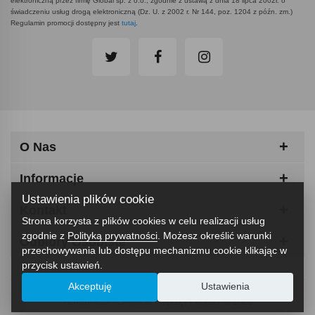
elektroniczną przez firmę Global sp. z o.o., zgodnie z ustawą z dnia 18 lipca 2002r. o
świadczeniu usług drogą elektroniczną (Dz. U. z 2002 r. Nr 144, poz. 1204 z późn. zm.)
Regulamin promocji dostępny jest
tutaj
.
O Nas
Informacje
Ustawienia plików cookie
Kontakt
Strona korzysta z plików cookies w celu realizacji usług
zgodnie z
Polityką prywatności
. Możesz określić warunki
Odbiory Osobiste
przechowywania lub dostępu mechanizmu cookie klikając w
przycisk ustawień.
Akceptuję
Ustawienia
ABCfitness - Siłownia I Sprzęt Fitness © 2026