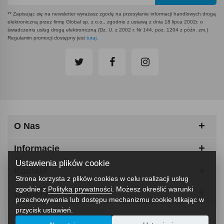
** Zapisując się na newsletter wyrażasz zgodę na przesyłanie informacji handlowych drogą
elektroniczną przez firmę Global sp. z o.o., zgodnie z ustawą z dnia 18 lipca 2002r. o
świadczeniu usług drogą elektroniczną (Dz. U. z 2002 r. Nr 144, poz. 1204 z późn. zm.)
Regulamin promocji dostępny jest
tutaj
.
O Nas
Informacje
Ustawienia plików cookie
Kontakt
Strona korzysta z plików cookies w celu realizacji usług
zgodnie z
Polityką prywatności
. Możesz określić warunki
Odbiory Osobiste
przechowywania lub dostępu mechanizmu cookie klikając w
przycisk ustawień.