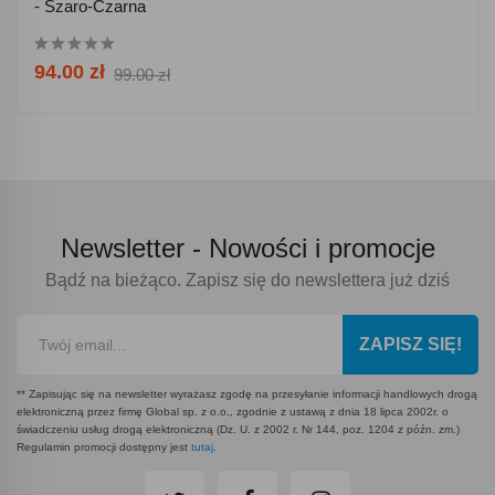
- Szaro-Czarna
94.00 zł
99.00 zł
Newsletter -
Nowości i promocje
Bądź na bieżąco. Zapisz się do newslettera już dziś
ZAPISZ SIĘ!
** Zapisując się na newsletter wyrażasz zgodę na przesyłanie informacji handlowych drogą
elektroniczną przez firmę Global sp. z o.o., zgodnie z ustawą z dnia 18 lipca 2002r. o
świadczeniu usług drogą elektroniczną (Dz. U. z 2002 r. Nr 144, poz. 1204 z późn. zm.)
Regulamin promocji dostępny jest
tutaj
.