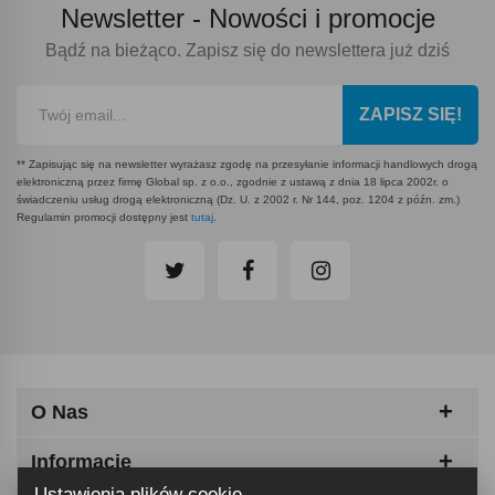
Newsletter -
Nowości i promocje
Bądź na bieżąco. Zapisz się do newslettera już dziś
ZAPISZ SIĘ!
** Zapisując się na newsletter wyrażasz zgodę na przesyłanie informacji handlowych drogą
elektroniczną przez firmę Global sp. z o.o., zgodnie z ustawą z dnia 18 lipca 2002r. o
świadczeniu usług drogą elektroniczną (Dz. U. z 2002 r. Nr 144, poz. 1204 z późn. zm.)
Regulamin promocji dostępny jest
tutaj
.
O Nas
Informacje
Ustawienia plików cookie