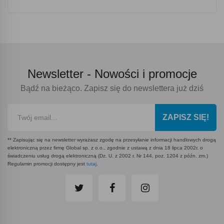
Newsletter -
Nowości i promocje
Bądź na bieżąco. Zapisz się do newslettera już dziś
ZAPISZ SIĘ!
** Zapisując się na newsletter wyrażasz zgodę na przesyłanie informacji handlowych drogą
elektroniczną przez firmę Global sp. z o.o., zgodnie z ustawą z dnia 18 lipca 2002r. o
świadczeniu usług drogą elektroniczną (Dz. U. z 2002 r. Nr 144, poz. 1204 z późn. zm.)
Regulamin promocji dostępny jest
tutaj
.