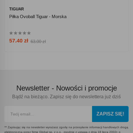
TIGUAR
Piłka Ovoball Tiguar - Morska
57.40 zł
63.00 zł
Newsletter -
Nowości i promocje
Bądź na bieżąco. Zapisz się do newslettera już dziś
ZAPISZ SIĘ!
** Zapisując się na newsletter wyrażasz zgodę na przesyłanie informacji handlowych drogą
elektroniczną przez firmę Global sp. z o.o., zgodnie z ustawą z dnia 18 lipca 2002r. o