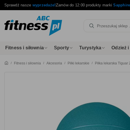
Sprawdź nasze
wyprzedaże!
Zamów do 12:00 produkty marki
Sapphir
Fitness i siłownia
Sporty
Turystyka
Odzież 
Fitness i siłownia
Akcesoria
Piłki lekarskie
Piłka lekarska Tiguar 