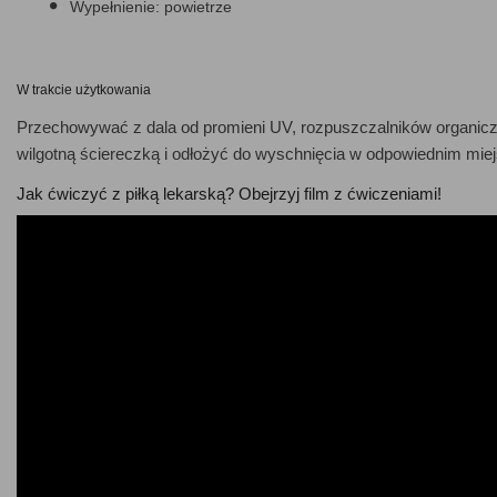
Wypełnienie: powietrze
W trakcie użytkowania
Przechowywać z dala od promieni UV, rozpuszczalników organiczny
wilgotną ściereczką i odłożyć do wyschnięcia w odpowiednim miej
Jak ćwiczyć z piłką lekarską? Obejrzyj film z ćwiczeniami!