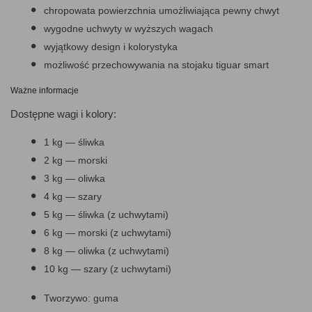
chropowata powierzchnia umożliwiająca pewny chwyt
wygodne uchwyty w wyższych wagach
wyjątkowy design i kolorystyka
możliwość przechowywania na stojaku tiguar smart
Ważne informacje
Dostępne wagi i kolory:
1 kg — śliwka
2 kg — morski
3 kg — oliwka
4 kg — szary
5 kg — śliwka (z uchwytami)
6 kg — morski (z uchwytami)
8 kg — oliwka (z uchwytami)
10 kg — szary (z uchwytami)
Tworzywo: guma