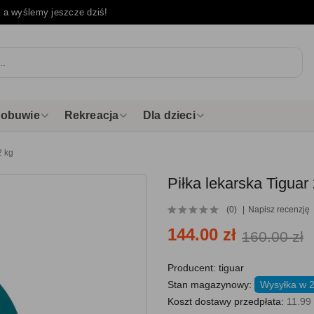
e
a wyślemy jeszcze dziś!
i obuwie
Rekreacja
Dla dzieci
2 kg
Piłka lekarska Tiguar
(0)
Napisz recenzję
144.00 zł
160.00 zł
Producent:
tiguar
Stan magazynowy:
Wysyłka w 
Koszt dostawy przedpłata:
11.99 