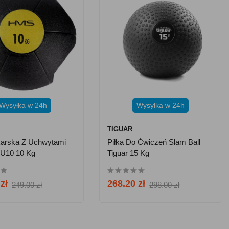
Wysyłka w 24h
Wysyłka w 24h
TIGUAR
karska Z Uchwytami
Piłka Do Ćwiczeń Slam Ball
U10 10 Kg
Tiguar 15 Kg
zł
268.20 zł
249.00 zł
298.00 zł