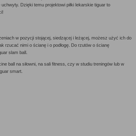
hwyty. Dzięki temu projektowi piłki lekarskie tiguar to
i!
eniach w pozycji stojącej, siedzącej i leżącej, możesz użyć ich do
k rzucać nimi o ścianę i o podłogę. Do rzutów o ścianę
guar slam ball.
ball na siłowni, na sali fitness, czy w studiu treningów lub w
iguar smart.