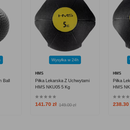
h
Wysyłka w 24h
HMS
HMS
 Ball
Piłka Lekarska Z Uchwytami
Piłka Le
HMS NKU05 5 Kg
HMS NK
141.70 zł
238.30 
149.00 zł