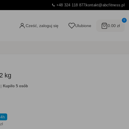
+48 324 118 877
kontakt@abcfitness.pl
0
Cześć, zaloguj się
Ulubione
0.00 zł
 2 kg
Kupiło 5 osób
24h
zł