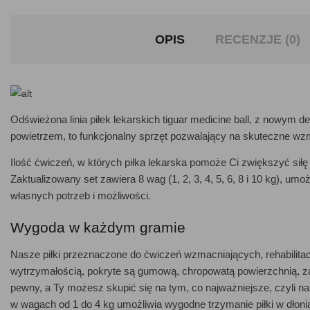
OPIS
RECENZJE (0)
Odświeżona linia piłek lekarskich tiguar medicine ball, z nowym d
powietrzem, to funkcjonalny sprzęt pozwalający na skuteczne wzm
Ilość ćwiczeń, w których piłka lekarska pomoże Ci zwiększyć siłę 
Zaktualizowany set zawiera 8 wag (1, 2, 3, 4, 5, 6, 8 i 10 kg), um
własnych potrzeb i możliwości.
Wygoda w każdym gramie
Nasze piłki przeznaczone do ćwiczeń wzmacniających, rehabilita
wytrzymałością, pokryte są gumową, chropowatą powierzchnią, zap
pewny, a Ty możesz skupić się na tym, co najważniejsze, czyli na 
w wagach od 1 do 4 kg umożliwia wygodne trzymanie piłki w dłoni