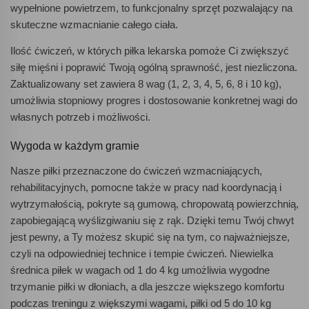
wypełnione powietrzem, to funkcjonalny sprzęt pozwalający na
skuteczne wzmacnianie całego ciała.
Ilość ćwiczeń, w których piłka lekarska pomoże Ci zwiększyć
siłę mięśni i poprawić Twoją ogólną sprawność, jest niezliczona.
Zaktualizowany set zawiera 8 wag (1, 2, 3, 4, 5, 6, 8 i 10 kg),
umożliwia stopniowy progres i dostosowanie konkretnej wagi do
własnych potrzeb i możliwości.
Wygoda w każdym gramie
Nasze piłki przeznaczone do ćwiczeń wzmacniających,
rehabilitacyjnych, pomocne także w pracy nad koordynacją i
wytrzymałością, pokryte są gumową, chropowatą powierzchnią,
zapobiegającą wyślizgiwaniu się z rąk. Dzięki temu Twój chwyt
jest pewny, a Ty możesz skupić się na tym, co najważniejsze,
czyli na odpowiedniej technice i tempie ćwiczeń. Niewielka
średnica piłek w wagach od 1 do 4 kg umożliwia wygodne
trzymanie piłki w dłoniach, a dla jeszcze większego komfortu
podczas treningu z większymi wagami, piłki od 5 do 10 kg