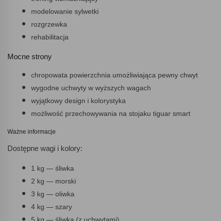
modelowanie sylwetki
rozgrzewka
rehabilitacja
Mocne strony
chropowata powierzchnia umożliwiająca pewny chwyt
wygodne uchwyty w wyższych wagach
wyjątkowy design i kolorystyka
możliwość przechowywania na stojaku tiguar smart
Ważne informacje
Dostępne wagi i kolory:
1 kg — śliwka
2 kg — morski
3 kg — oliwka
4 kg — szary
5 kg — śliwka (z uchwytami)