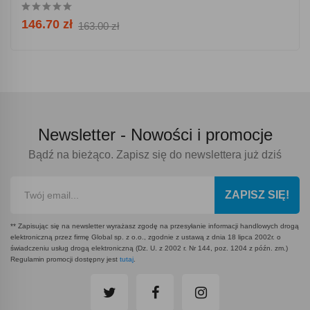
146.70 zł
163.00 zł
Newsletter -
Nowości i promocje
Bądź na bieżąco. Zapisz się do newslettera już dziś
ZAPISZ SIĘ!
** Zapisując się na newsletter wyrażasz zgodę na przesyłanie informacji handlowych drogą
elektroniczną przez firmę Global sp. z o.o., zgodnie z ustawą z dnia 18 lipca 2002r. o
świadczeniu usług drogą elektroniczną (Dz. U. z 2002 r. Nr 144, poz. 1204 z późn. zm.)
Regulamin promocji dostępny jest
tutaj
.