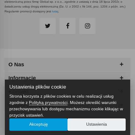
elektroniczną przez firmę Global sp. z o.o., zgodnie z ustawą z dnia 18 lipca 2002r. o
świadczeniu usług drogą elektroniczną (Dz. U. z 2002 r. Nr 144, poz. 1204 z późn. zm.)
Regulamin promocji dostępny jest
tutaj
.
O Nas
Informacje
Ustawienia plików cookie
Kontakt
Strona korzysta z plików cookies w celu realizacji usług
zgodnie z
Polityką prywatności
. Możesz określić warunki
Odbiory Osobiste
przechowywania lub dostępu mechanizmu cookie klikając w
przycisk ustawień.
Akceptuję
Ustawienia
ABCfitness - Siłownia I Sprzęt Fitness © 2026