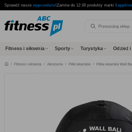
Sprawdź nasze
wyprzedaże!
Zamów do 12:00 produkty marki
Sapphir
Fitness i siłownia
Sporty
Turystyka
Odzież 
Fitness i siłownia
Akcesoria
Piłki lekarskie
Piłka lekarska Wall Ba