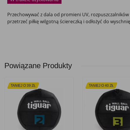
Przechowywać z dala od promieni UV, rozpuszczalników o
przetrzeć piłkę wilgotną ściereczką i odłożyć do wyschn
Powiązane Produkty
TANIEJ O 39 ZŁ
TANIEJ O 40 ZŁ