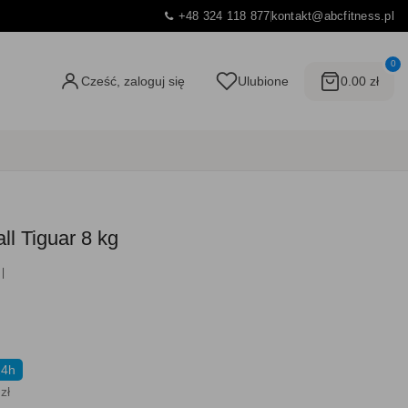
+48 324 118 877
kontakt@abcfitness.pl
0
Cześć, zaloguj się
Ulubione
0.00 zł
ll Tiguar 8 kg
24h
zł