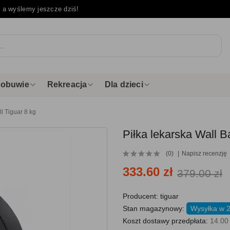
e
a wyślemy jeszcze dziś!
i obuwie
Rekreacja
Dla dzieci
ll Tiguar 8 kg
Piłka lekarska Wall Ba
(0)
Napisz recenzję
333.60 zł
379.00 zł
Producent:
tiguar
Stan magazynowy:
Wysyłka w 
Koszt dostawy przedpłata:
14.00 