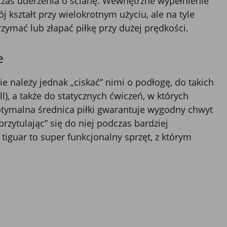
as uderzenia o ścianę. Wewnętrzne wypełnienie
 kształt przy wielokrotnym użyciu, ale na tyle
zymać lub złapać piłkę przy dużej prędkości.
e
e należy jednak „ciskać” nimi o podłogę, do takich
l), a także do statycznych ćwiczeń, w których
ptymalna średnica piłki gwarantuje wygodny chwyt
rzytulając” się do niej podczas bardziej
tiguar to super funkcjonalny sprzęt, z którym