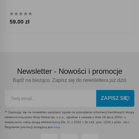
59.00 zł
Newsletter -
Nowości i promocje
Bądź na bieżąco. Zapisz się do newslettera już dziś
ZAPISZ SIĘ!
** Zapisując się na newsletter wyrażasz zgodę na przesyłanie informacji handlowych drogą
elektroniczną przez firmę Global sp. z o.o., zgodnie z ustawą z dnia 18 lipca 2002r. o
świadczeniu usług drogą elektroniczną (Dz. U. z 2002 r. Nr 144, poz. 1204 z późn. zm.)
Regulamin promocji dostępny jest
tutaj
.