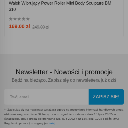
Wałek Wibrujący Power Roller Mini Body Sculpture BM
310
169.00 zł
249.00 zł
Newsletter -
Nowości i promocje
Bądź na bieżąco. Zapisz się do newslettera już dziś
ZAPISZ SIĘ!
** Zapisując się na newsletter wyrażasz zgodę na przesyłanie informacji handlowych drogą
elektroniczną przez firmę Global sp. z o.o., zgodnie z ustawą z dnia 18 lipca 2002r. o
świadczeniu usług drogą elektroniczną (Dz. U. z 2002 r. Nr 144, poz. 1204 z późn. zm.)
Regulamin promocji dostępny jest
tutaj
.