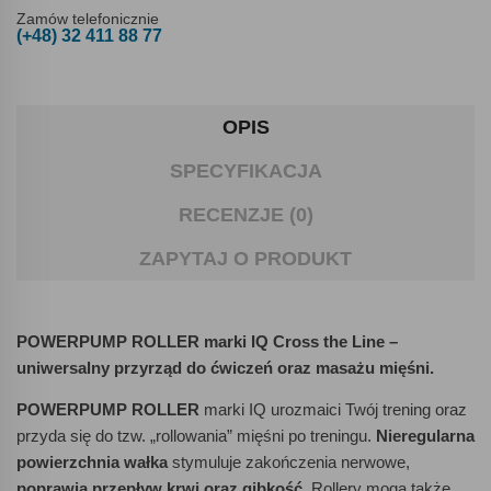
Zamów telefonicznie
(+48) 32 411 88 77
OPIS
SPECYFIKACJA
RECENZJE (0)
ZAPYTAJ O PRODUKT
POWERPUMP ROLLER marki IQ Cross the Line –
uniwersalny przyrząd do ćwiczeń oraz masażu mięśni.
POWERPUMP ROLLER
marki IQ urozmaici Twój trening oraz
przyda się do tzw. „rollowania” mięśni po treningu.
Nieregularna
powierzchnia wałka
stymuluje zakończenia nerwowe,
poprawia przepływ krwi oraz gibkość
. Rollery mogą także