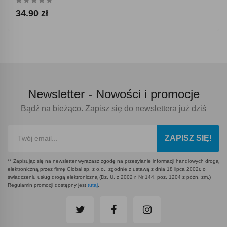
34.90 zł
Newsletter -
Nowości i promocje
Bądź na bieżąco. Zapisz się do newslettera już dziś
ZAPISZ SIĘ!
** Zapisując się na newsletter wyrażasz zgodę na przesyłanie informacji handlowych drogą
elektroniczną przez firmę Global sp. z o.o., zgodnie z ustawą z dnia 18 lipca 2002r. o
świadczeniu usług drogą elektroniczną (Dz. U. z 2002 r. Nr 144, poz. 1204 z późn. zm.)
Regulamin promocji dostępny jest
tutaj
.