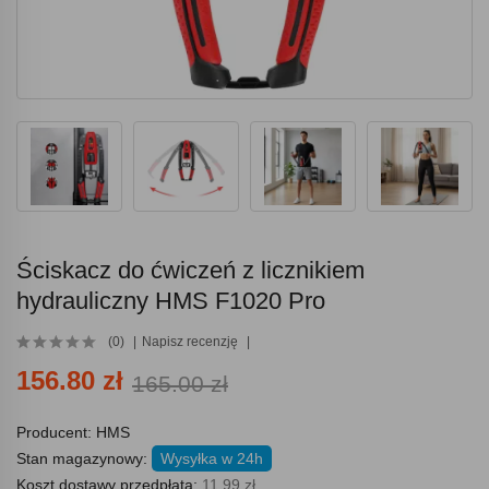
Ściskacz do ćwiczeń z licznikiem
hydrauliczny HMS F1020 Pro
(0)
Napisz recenzję
156.80 zł
165.00 zł
Producent:
HMS
Stan magazynowy:
Wysyłka w 24h
Koszt dostawy przedpłata:
11.99 zł