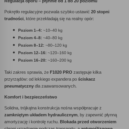
Regulacja oporu – płynnie od 1 do 20 poziomu
Pokrętło regulacyjne pozwala szybko ustawić
20 stopni
trudności
, które przekładają się na realny opór:
Poziom 1–4:
~10–40 kg
Poziom 4–8:
~40–80 kg
Poziom 8–12:
~80–120 kg
Poziom 12–16:
~120–160 kg
Poziom 16–20:
~160–200 kg
Taki zakres sprawia, że
F1020 PRO
zastępuje kilka
przyrządów: od lekkiego expandera po
ściskacz
pneumatyczny
dla zaawansowanych.
Komfort i bezpieczeństwo
Solidna, trójkątna konstrukcja nośna współpracuje z
zamkniętym układem hydraulicznym
, by zapewnić płynną
amortyzację i kontrolę ruchu.
Blokada przed otworzeniem
chroni urządzenie podczas transportu, a
antypoślizgowe