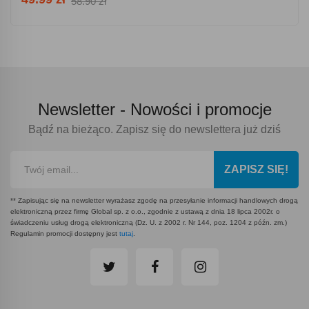
58.90 zł
Newsletter -
Nowości i promocje
Bądź na bieżąco. Zapisz się do newslettera już dziś
ZAPISZ SIĘ!
** Zapisując się na newsletter wyrażasz zgodę na przesyłanie informacji handlowych drogą
elektroniczną przez firmę Global sp. z o.o., zgodnie z ustawą z dnia 18 lipca 2002r. o
świadczeniu usług drogą elektroniczną (Dz. U. z 2002 r. Nr 144, poz. 1204 z późn. zm.)
Regulamin promocji dostępny jest
tutaj
.