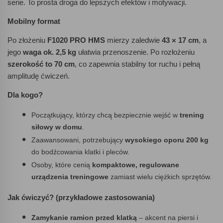
serie. To prosta droga do lepszych efektów i motywacji.
Mobilny format
Po złożeniu
F1020 PRO HMS
mierzy zaledwie
43 × 17 cm
, a
jego
waga ok. 2,5 kg
ułatwia przenoszenie. Po rozłożeniu
szerokość to 70 cm
, co zapewnia stabilny tor ruchu i pełną
amplitudę ćwiczeń.
Dla kogo?
Początkujący, którzy chcą bezpiecznie wejść w
trening
siłowy w domu
.
Zaawansowani, potrzebujący
wysokiego oporu 200 kg
do bodźcowania klatki i pleców.
Osoby, które cenią
kompaktowe, regulowane
urządzenia treningowe
zamiast wielu ciężkich sprzętów.
Jak ćwiczyć? (przykładowe zastosowania)
Zamykanie ramion przed klatką
– akcent na piersi i