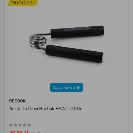
TANIEJ O 8 ZŁ
Wysyłka w 24h
REEBOK
Ścisk Do Dłoni Reebok RAWT-11035
49.99 zł