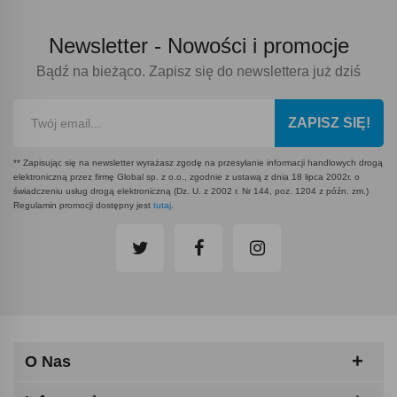
Newsletter -
Nowości i promocje
Bądź na bieżąco. Zapisz się do newslettera już dziś
ZAPISZ SIĘ!
** Zapisując się na newsletter wyrażasz zgodę na przesyłanie informacji handlowych drogą
elektroniczną przez firmę Global sp. z o.o., zgodnie z ustawą z dnia 18 lipca 2002r. o
świadczeniu usług drogą elektroniczną (Dz. U. z 2002 r. Nr 144, poz. 1204 z późn. zm.)
Regulamin promocji dostępny jest
tutaj
.
O Nas