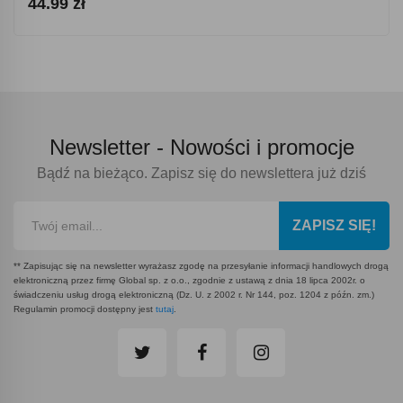
44.99 zł
Newsletter -
Nowości i promocje
Bądź na bieżąco. Zapisz się do newslettera już dziś
ZAPISZ SIĘ!
** Zapisując się na newsletter wyrażasz zgodę na przesyłanie informacji handlowych drogą
elektroniczną przez firmę Global sp. z o.o., zgodnie z ustawą z dnia 18 lipca 2002r. o
świadczeniu usług drogą elektroniczną (Dz. U. z 2002 r. Nr 144, poz. 1204 z późn. zm.)
Regulamin promocji dostępny jest
tutaj
.