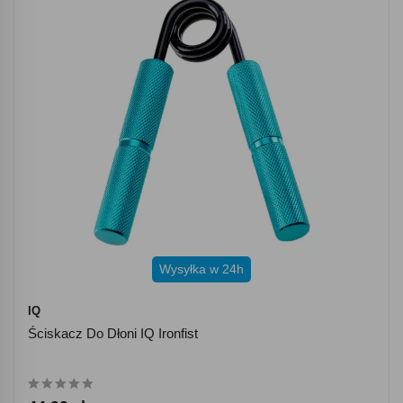
Wysyłka w 24h
IQ
Ściskacz Do Dłoni IQ Ironfist