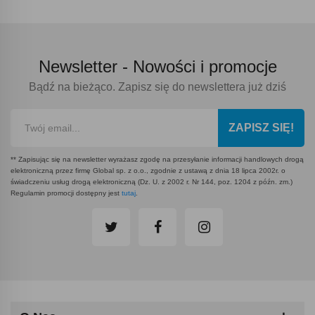
Newsletter -
Nowości i promocje
Bądź na bieżąco. Zapisz się do newslettera już dziś
ZAPISZ SIĘ!
** Zapisując się na newsletter wyrażasz zgodę na przesyłanie informacji handlowych drogą
elektroniczną przez firmę Global sp. z o.o., zgodnie z ustawą z dnia 18 lipca 2002r. o
świadczeniu usług drogą elektroniczną (Dz. U. z 2002 r. Nr 144, poz. 1204 z późn. zm.)
Regulamin promocji dostępny jest
tutaj
.