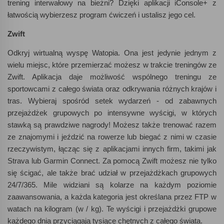
trening interwałowy na bieżni? Dzięki aplikacji iConsole+ z
łatwością wybierzesz program ćwiczeń i ustalisz jego cel.
Zwift
Odkryj wirtualną wyspę Watopia. Ona jest jedynie jednym z
wielu miejsc, które przemierzać możesz w trakcie treningów ze
Zwift. Aplikacja daje możliwość wspólnego treningu ze
sportowcami z całego świata oraz odkrywania różnych krajów i
tras. Wybieraj spośród setek wydarzeń - od zabawnych
przejażdżek grupowych po intensywne wyścigi, w których
stawką są prawdziwe nagrody! Możesz także trenować razem
ze znajomymi i jeździć na rowerze lub biegać z nimi w czasie
rzeczywistym, łącząc się z aplikacjami innych firm, takimi jak
Strava lub Garmin Connect. Za pomocą Zwift możesz nie tylko
się ścigać, ale także brać udział w przejażdżkach grupowych
24/7/365. Mile widziani są kolarze na każdym poziomie
zaawansowania, a każda kategoria jest określana przez FTP w
watach na kilogram (w / kg). Te wyścigi i przejażdżki grupowe
każdego dnia przyciągają tysiące chętnych z całego świata.