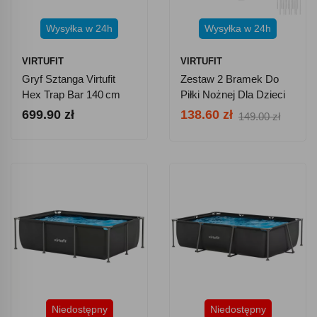
Wysyłka w 24h
Wysyłka w 24h
VIRTUFIT
VIRTUFIT
Gryf Sztanga Virtufit
Zestaw 2 Bramek Do
Hex Trap Bar 140 Cm
Piłki Nożnej Dla Dzieci
Virtufit VF06039 - 2 Piłki
699.90 zł
138.60 zł
149.00 zł
+ Pompka
Niedostępny
Niedostępny