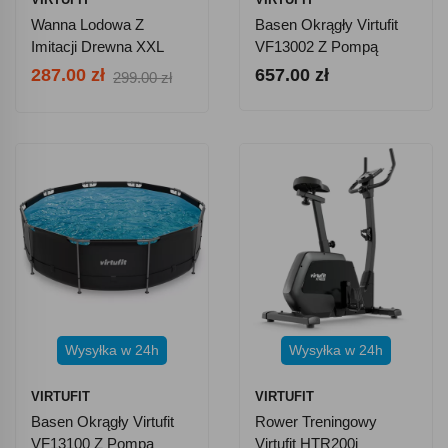
Wanna Lodowa Z
Basen Okrągły Virtufit
Imitacji Drewna XXL
VF13002 Z Pompą
Virtufit 375 L Z
Filtrującą 305 Cm
287.00 zł
657.00 zł
299.00 zł
Akcesoriami
Wysyłka w 24h
Wysyłka w 24h
VIRTUFIT
VIRTUFIT
Basen Okrągły Virtufit
Rower Treningowy
VF13100 Z Pompą
Virtufit HTR200i