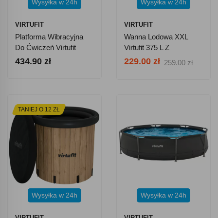
Wysyłka w 24h
Wysyłka w 24h
VIRTUFIT
VIRTUFIT
Platforma Wibracyjna
Wanna Lodowa XXL
Do Ćwiczeń Virtufit
Virtufit 375 L Z
VF11007
Akcesoriami - Antracyt
434.90 zł
229.00 zł
259.00 zł
TANIEJ O 12 ZŁ
Wysyłka w 24h
Wysyłka w 24h
VIRTUFIT
VIRTUFIT