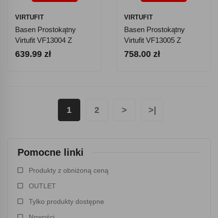
VIRTUFIT
VIRTUFIT
Basen Prostokątny
Basen Prostokątny
Virtufit VF13004 Z
Virtufit VF13005 Z
Pompą Filtrującą 260
Pompą Filtrującą 300
639.99 zł
758.00 zł
Cm X 180 Cm
Cm X 210 Cm
1
2
>
>|
Pomocne linki
Produkty z obniżoną ceną
OUTLET
Tylko produkty dostępne
Nowości