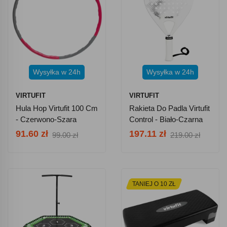
Wysyłka w 24h
Wysyłka w 24h
VIRTUFIT
VIRTUFIT
Hula Hop Virtufit 100 Cm
Rakieta Do Padla Virtufit
- Czerwono-Szara
Control - Biało-Czarna
91.60 zł
197.11 zł
99.00 zł
219.00 zł
TANIEJ O 10 ZŁ