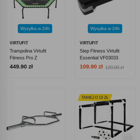
Wysyłka w 24h
Wysyłka w 24h
VIRTUFIT
VIRTUFIT
Trampolina Virtufit
Step Fitness Virtufit
Fitness Pro Z
Essential VF03033
Uchwytem 127 Cm
449.90 zł
109.90 zł
120.00 zł
TANIEJ O 10 ZŁ