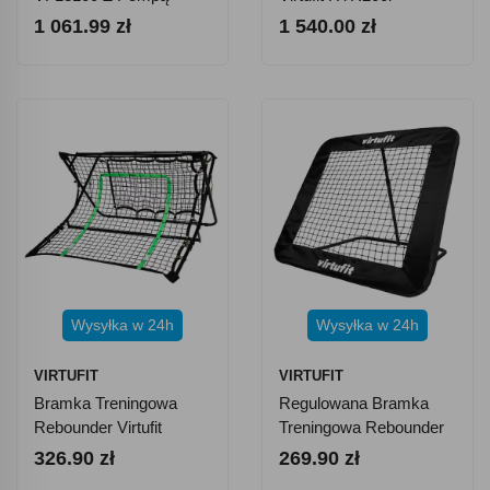
Filtrującą 366 Cm
1 061.99 zł
1 540.00 zł
Wysyłka w 24h
Wysyłka w 24h
VIRTUFIT
VIRTUFIT
Bramka Treningowa
Regulowana Bramka
Rebounder Virtufit
Treningowa Rebounder
Combi Kickback 113 X
Virtufit Pro Kickback 84
326.90 zł
269.90 zł
106 X 61 Cm
X 84 Cm