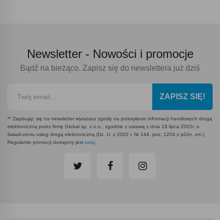
Newsletter -
Nowości i promocje
Bądź na bieżąco. Zapisz się do newslettera już dziś
ZAPISZ SIĘ!
** Zapisując się na newsletter wyrażasz zgodę na przesyłanie informacji handlowych drogą
elektroniczną przez firmę Global sp. z o.o., zgodnie z ustawą z dnia 18 lipca 2002r. o
świadczeniu usług drogą elektroniczną (Dz. U. z 2002 r. Nr 144, poz. 1204 z późn. zm.)
Regulamin promocji dostępny jest
tutaj
.