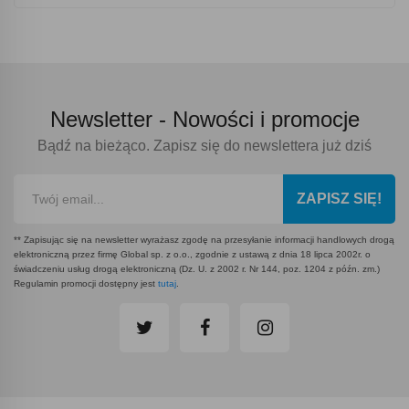
Newsletter -
Nowości i promocje
Bądź na bieżąco. Zapisz się do newslettera już dziś
ZAPISZ SIĘ!
** Zapisując się na newsletter wyrażasz zgodę na przesyłanie informacji handlowych drogą
elektroniczną przez firmę Global sp. z o.o., zgodnie z ustawą z dnia 18 lipca 2002r. o
świadczeniu usług drogą elektroniczną (Dz. U. z 2002 r. Nr 144, poz. 1204 z późn. zm.)
Regulamin promocji dostępny jest
tutaj
.