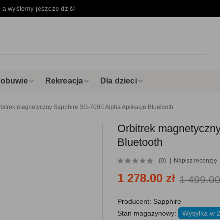
e
a wyślemy jeszcze dziś!
i obuwie
Rekreacja
Dla dzieci
bitrek magnetyczny Sapphire SG-700E Alpha Aplikacje Bluetooth
Orbitrek magnetyczn
Bluetooth
(0)
Napisz recenzję
1 278.00 zł
1 499.00
Producent:
Sapphire
Stan magazynowy:
Wysyłka w 