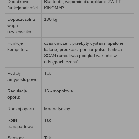
Dodatkowe
Bluetooth, wsparcie dla aplikacji ZWIFT i
funkcjonalności:
KINOMAP
Dopuszczalna
130 kg
waga
użytkownika:
Funkcje
czas ćwiczeń, przebyty dystans, spalone
komputera:
kalorie, prędkość, pomiar pulsu, funkcja
SCAN (umożliwia podgląd wartości w
odstępach czasu)
Pedały
Tak
antypoślizgowe:
Regulacja
16 - stopniowa
oporu:
Rodzaj oporu:
Magnetyczny
Rolki
Tak
transportowe:
Sensory
Tak