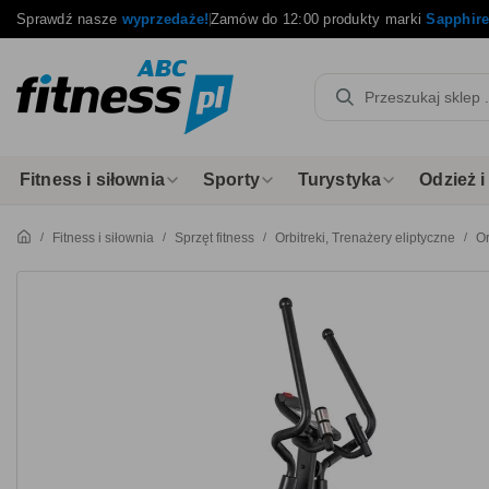
Sprawdź nasze
wyprzedaże!
Zamów do 12:00 produkty marki
Sapphir
Fitness i siłownia
Sporty
Turystyka
Odzież 
Fitness i siłownia
Sprzęt fitness
Orbitreki, Trenażery eliptyczne
Or