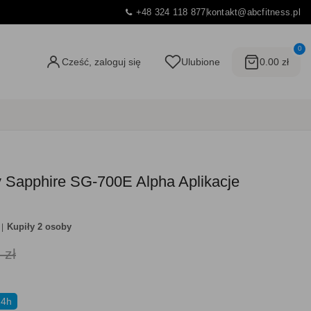
+48 324 118 877
kontakt@abcfitness.pl
0
Cześć, zaloguj się
Ulubione
0.00 zł
y Sapphire SG-700E Alpha Aplikacje
Kupiły 2 osoby
 zł
24h