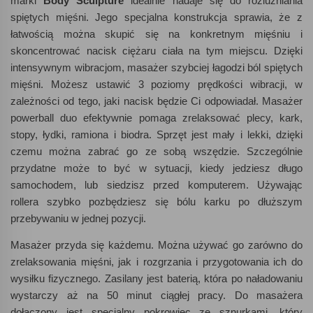
marki
Body Sculpture
idealnie nadaje się do rozluźniania
spiętych mięśni. Jego specjalna konstrukcja sprawia, że z
łatwością można skupić się na konkretnym mięśniu i
skoncentrować nacisk ciężaru ciała na tym miejscu. Dzięki
intensywnym wibracjom, masażer szybciej łagodzi ból spiętych
mięśni. Możesz ustawić 3 poziomy prędkości wibracji, w
zależności od tego, jaki nacisk będzie Ci odpowiadał. Masażer
powerball duo efektywnie pomaga zrelaksować plecy, kark,
stopy, łydki, ramiona i biodra. Sprzęt jest mały i lekki, dzięki
czemu można zabrać go ze sobą wszędzie. Szczególnie
przydatne może to być w sytuacji, kiedy jedziesz długo
samochodem, lub siedzisz przed komputerem. Używając
rollera szybko pozbędziesz się bólu karku po dłuższym
przebywaniu w jednej pozycji.
Masażer przyda się każdemu. Można używać go zarówno do
zrelaksowania mięśni, jak i rozgrzania i przygotowania ich do
wysiłku fizycznego. Zasilany jest baterią, która po naładowaniu
wystarczy aż na 50 minut ciągłej pracy. Do masażera
dołączony jest specjalny pokrowiec ze sznurkami, który