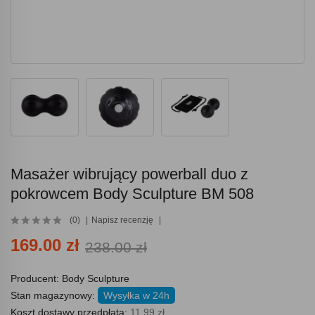
Masażer wibrujący powerball duo z
pokrowcem Body Sculpture BM 508
(0)
Napisz recenzję
169.00 zł
238.00 zł
Producent:
Body Sculpture
Stan magazynowy:
Wysyłka w 24h
Koszt dostawy przedpłata:
11.99 zł