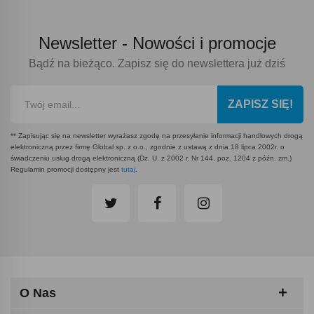
Newsletter -
Nowości i promocje
Bądź na bieżąco. Zapisz się do newslettera już dziś
ZAPISZ SIĘ!
** Zapisując się na newsletter wyrażasz zgodę na przesyłanie informacji handlowych drogą
elektroniczną przez firmę Global sp. z o.o., zgodnie z ustawą z dnia 18 lipca 2002r. o
świadczeniu usług drogą elektroniczną (Dz. U. z 2002 r. Nr 144, poz. 1204 z późn. zm.)
Regulamin promocji dostępny jest
tutaj
.
O Nas