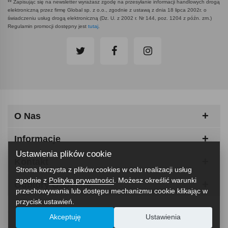
** Zapisując się na newsletter wyrażasz zgodę na przesyłanie informacji handlowych drogą
elektroniczną przez firmę Global sp. z o.o., zgodnie z ustawą z dnia 18 lipca 2002r. o
świadczeniu usług drogą elektroniczną (Dz. U. z 2002 r. Nr 144, poz. 1204 z późn. zm.)
Regulamin promocji dostępny jest
tutaj
.
O Nas
Informacje
Ustawienia plików cookie
Kontakt
Strona korzysta z plików cookies w celu realizacji usług
zgodnie z
Polityką prywatności
. Możesz określić warunki
Odbiory Osobiste
przechowywania lub dostępu mechanizmu cookie klikając w
przycisk ustawień.
Akceptuję
Ustawienia
ABCfitness - Siłownia I Sprzęt Fitness © 2026