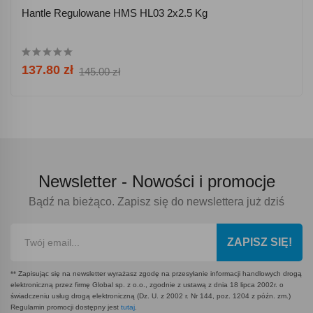
Hantle Regulowane HMS HL03 2x2.5 Kg
137.80 zł
145.00 zł
Newsletter -
Nowości i promocje
Bądź na bieżąco. Zapisz się do newslettera już dziś
ZAPISZ SIĘ!
** Zapisując się na newsletter wyrażasz zgodę na przesyłanie informacji handlowych drogą
elektroniczną przez firmę Global sp. z o.o., zgodnie z ustawą z dnia 18 lipca 2002r. o
świadczeniu usług drogą elektroniczną (Dz. U. z 2002 r. Nr 144, poz. 1204 z późn. zm.)
Regulamin promocji dostępny jest
tutaj
.