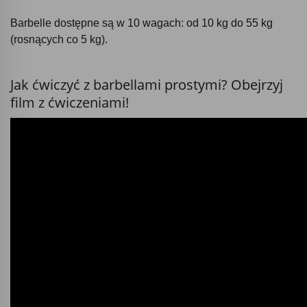
Barbelle dostępne są w 10 wagach: od 10 kg do 55 kg
(rosnących co 5 kg).
Jak ćwiczyć z barbellami prostymi? Obejrzyj
film z ćwiczeniami!