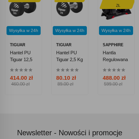
ZŁ
Wysyłka w 24h
Wysyłka w 24h
Wysyłka w 24h
TIGUAR
TIGUAR
SAPPHIRE
Hantel PU
Hantel PU
Hantla
Tiguar 12,5
Tiguar 2,5 Kg
Regulowana
Kg
2w1
Kettlebell
414.00 zł
80.10 zł
488.00 zł
Sapphire
460.00 zł
89.00 zł
599.00 zł
SG-3011 2-
24 Kg
Newsletter -
Nowości i promocje