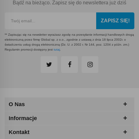
Bądź na bieżąco. Zapisz się do newslettera już dziś
ZAPISZ SIĘ!
** Zapisując się na newsletter wyrażasz zgodę na przesyłanie informacji handlowych drogą
elektroniczną przez firmę Global sp. z o.o., zgodnie z ustawą z dnia 18 lipca 2002r. o
świadczeniu usług drogą elektroniczną (Dz. U. z 2002 r. Nr 144, poz. 1204 z późn. zm.)
Regulamin promocji dostępny jest
tutaj
.
O Nas
Informacje
Kontakt