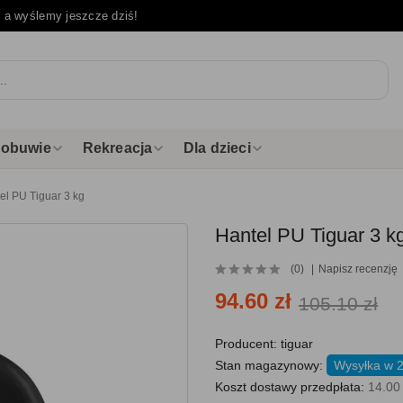
e
a wyślemy jeszcze dziś!
i obuwie
Rekreacja
Dla dzieci
el PU Tiguar 3 kg
Hantel PU Tiguar 3 k
(0)
Napisz recenzję
94.60 zł
105.10 zł
Producent:
tiguar
Stan magazynowy:
Wysyłka w 
Koszt dostawy przedpłata:
14.00 