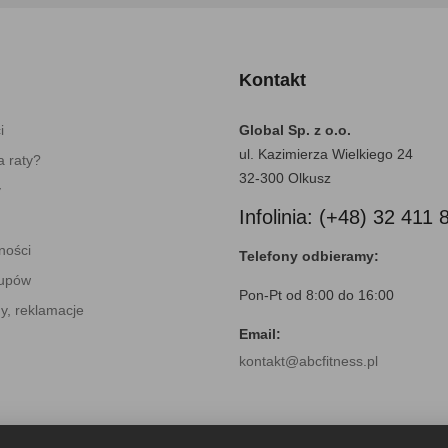
Kontakt
i
Global Sp. z o.o.
ul. Kazimierza Wielkiego 24
 raty?
32-300 Olkusz
y
Infolinia: (+48) 32 411 
ności
Telefony odbieramy:
kupów
Pon-Pt od 8:00 do 16:00
y, reklamacje
Email:
kontakt@abcfitness.pl