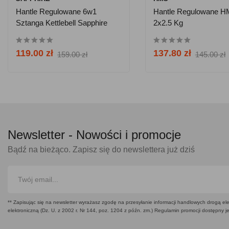
Hantle Regulowane 6w1
Hantle Regulowane 
Sztanga Kettlebell Sapphire
2x2.5 Kg
SG-1110K 2x10kg
119.00 zł
137.80 zł
159.00 zł
145.00 zł
Newsletter -
Nowości i promocje
Bądź na bieżąco. Zapisz się do newslettera już dziś
** Zapisując się na newsletter wyrażasz zgodę na przesyłanie informacji handlowych drogą ele
elektroniczną (Dz. U. z 2002 r. Nr 144, poz. 1204 z późn. zm.) Regulamin promocji dostępny j