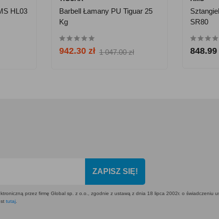
HMS HL03
Barbell Łamany PU Tiguar 25
Sztangi
Kg
SR80
942.30 zł
848.99 
1 047.00 zł
ZAPISZ SIĘ!
ktroniczną przez firmę Global sp. z o.o., zgodnie z ustawą z dnia 18 lipca 2002r. o świadczeniu 
est
tutaj
.