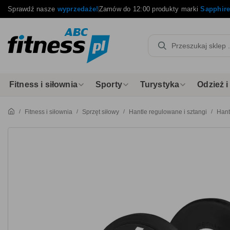
Sprawdź nasze
wyprzedaże!
Zamów do 12:00 produkty marki
Sapphir
Fitness i siłownia
Sporty
Turystyka
Odzież 
Fitness i siłownia
Sprzęt siłowy
Hantle regulowane i sztangi
Hant