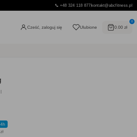
+48 324 118 877
kontakt@abcfitness.pl
0
Cześć, zaloguj się
Ulubione
0.00 zł
g
24h
zł