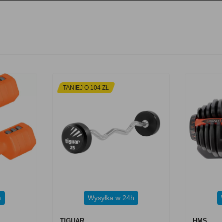
TANIEJ O 104 ZŁ
h
Wysyłka w 24h
TIGUAR
HMS