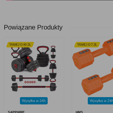
Powiązane Produkty
TANIEJ O 40 ZŁ
TANIEJ O 7 ZŁ
Wysyłka w 24h
Wysyłka w 24
SAPPHIRE
HMS