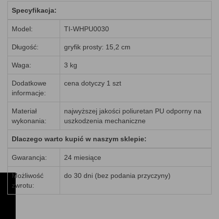
Specyfikacja:
Model:
TI-WHPU0030
Długość:
gryfik prosty: 15,2 cm
Waga:
3 kg
Dodatkowe
cena dotyczy 1 szt
informacje:
Materiał
najwyższej jakości poliuretan PU odporny na
wykonania:
uszkodzenia mechaniczne
Dlaczego warto kupić w naszym sklepie:
Gwarancja:
24 miesiące
Możliwość
do 30 dni (bez podania przyczyny)
zwrotu: