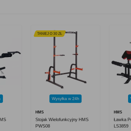
TANIEJ O 30 ZŁ
h
Wysyłka w 24h
HMS
HMS
HMS
Stojak Wielofunkcyjny HMS
Ławka P
PWS08
LS3859