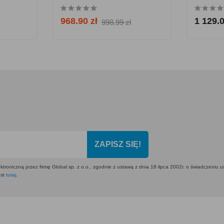
968.90 zł
1 129.0
998.99 zł
ZAPISZ SIĘ!
ktroniczną przez firmę Global sp. z o.o., zgodnie z ustawą z dnia 18 lipca 2002r. o świadczeniu 
est
tutaj
.