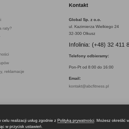
Kontakt
i
Global Sp. z o.o.
ul. Kazimierza Wielkiego 24
 raty?
32-300 Olkusz
y
Infolinia: (+48) 32 411 
ności
Telefony odbieramy:
kupów
Pon-Pt od 8:00 do 16:00
y, reklamacje
Email:
kontakt@abcfitness.pl
 celu realizacji usług zgodnie z
Polityką prywatności
. Możesz określić 
ąc w przycisk ustawień.