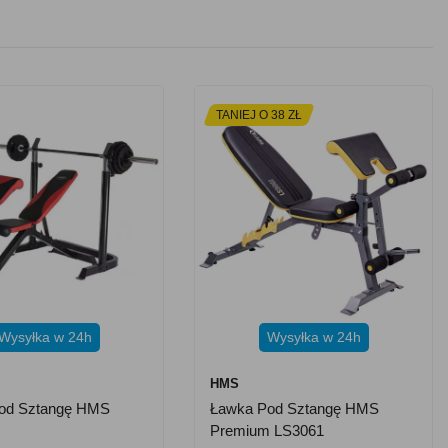
TANIEJ O 38 ZŁ
Wysyłka w 24h
Wysyłka w 24h
HMS
od Sztangę HMS
Ławka Pod Sztangę HMS
Premium LS3061