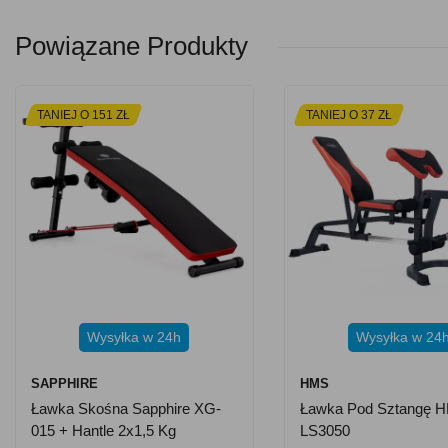
Powiązane Produkty
TANIEJ O 151 ZŁ
TANIEJ O 37 ZŁ
Wysyłka w 24h
Wysyłka w 24
SAPPHIRE
HMS
Ławka Skośna Sapphire XG-
Ławka Pod Sztangę 
015 + Hantle 2x1,5 Kg
LS3050