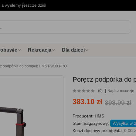
e
a wyślemy jeszcze dziś!
i obuwie
Rekreacja
Dla dzieci
cz podpórka do pompek HMS PW30 PRO
Poręcz podpórka d
(0)
Napisz recenzję
383.10 zł
398.99 zł
Producent:
HMS
Stan magazynowy:
Wysyłka w 
Koszt dostawy przedpłata:
0.00 z