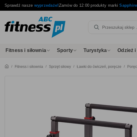
Sprawdź nasze
wyprzedaże!
Zamów do 12:00 produkty marki
Sapphir
Fitness i siłownia
Sporty
Turystyka
Odzież 
Fitness i siłownia
Sprzęt siłowy
Ławki do ćwiczeń, poręcze
Porę