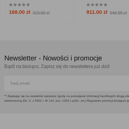
GRATIS!
168.00 zł
911.00 zł
319.00 zł
948.99 zł
Newsletter -
Nowości i promocje
Bądź na bieżąco. Zapisz się do newslettera już dziś
** Zapisując się na newsletter wyrażasz zgodę na przesyłanie informacji handlowych drogą ele
elektroniczną (Dz. U. z 2002 r. Nr 144, poz. 1204 z późn. zm.) Regulamin promocji dostępny j