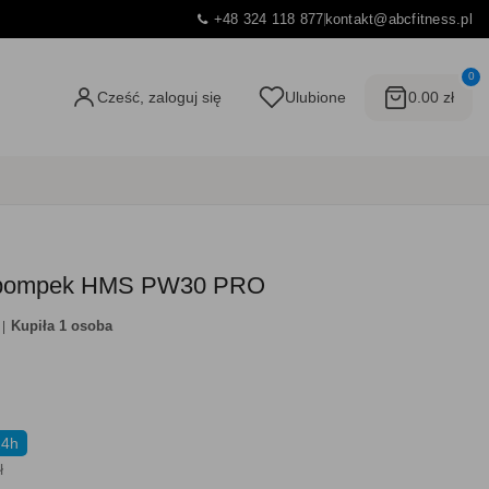
+48 324 118 877
kontakt@abcfitness.pl
0
Cześć, zaloguj się
Ulubione
0.00 zł
o pompek HMS PW30 PRO
Kupiła 1 osoba
24h
ł