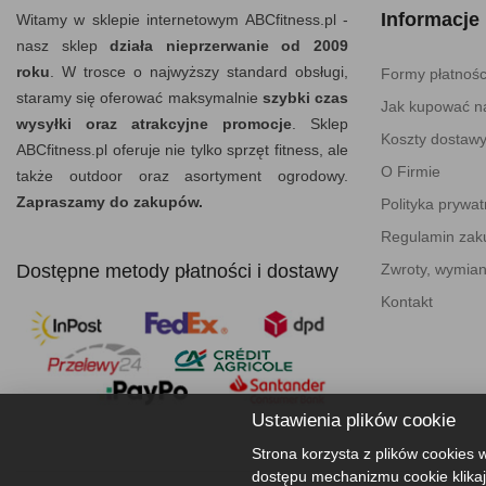
Informacje
Witamy w sklepie internetowym ABCfitness.pl -
nasz sklep
działa nieprzerwanie od 2009
roku
. W trosce o najwyższy standard obsługi,
Formy płatnośc
staramy się oferować maksymalnie
szybki czas
Jak kupować na
wysyłki oraz atrakcyjne promocje
. Sklep
Koszty dostaw
ABCfitness.pl oferuje nie tylko sprzęt fitness, ale
O Firmie
także outdoor oraz asortyment ogrodowy.
Zapraszamy do zakupów.
Polityka prywat
Regulamin za
Dostępne metody płatności i dostawy
Zwroty, wymian
Kontakt
Ustawienia plików cookie
Strona korzysta z plików cookies w
dostępu mechanizmu cookie klikaj