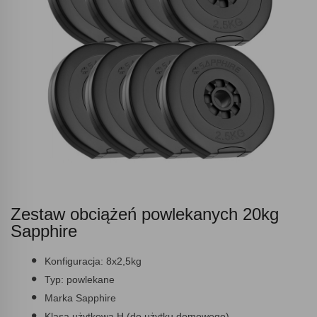
Zestaw obciążeń powlekanych 20kg
Sapphire
Konfiguracja:
8x2,5kg
Typ:
powlekane
Marka
Sapphire
Klasa użytkowa
H (do użytku domowego)