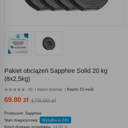
Pakiet obciążeń Sapphire Solid 20 kg
(8x2,5kg)
Kupiło 13 osób
(0)
Napisz recenzję
69.80 zł
179.00 zł
Producent:
Sapphire
Stan magazynowy:
Wysyłka w 24h
Koszt dostawy przedpłata:
14.00 zł