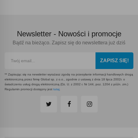
Newsletter -
Nowości i promocje
Bądź na bieżąco. Zapisz się do newslettera już dziś
ZAPISZ SIĘ!
** Zapisując się na newsletter wyrażasz zgodę na przesyłanie informacji handlowych drogą
elektroniczną przez firmę Global sp. z o.o., zgodnie z ustawą z dnia 18 lipca 2002r. o
świadczeniu usług drogą elektroniczną (Dz. U. z 2002 r. Nr 144, poz. 1204 z późn. zm.)
Regulamin promocji dostępny jest
tutaj
.