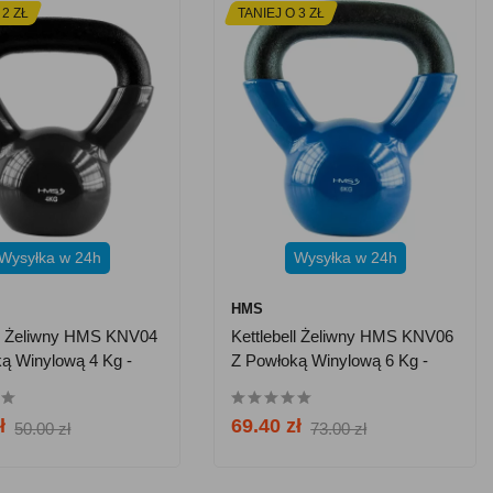
 2 ZŁ
TANIEJ O 3 ZŁ
Wysyłka w 24h
Wysyłka w 24h
HMS
ll Żeliwny HMS KNV04
Kettlebell Żeliwny HMS KNV06
ą Winylową 4 Kg -
Z Powłoką Winylową 6 Kg -
Niebieski
ł
69.40 zł
50.00 zł
73.00 zł