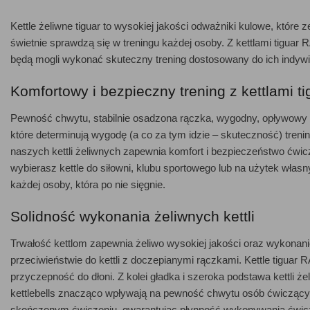
Kettle żeliwne tiguar to wysokiej jakości odważniki kulowe, które
świetnie sprawdzą się w treningu każdej osoby. Z kettlami tigua
będą mogli wykonać skuteczny trening dostosowany do ich indywi
Komfortowy i bezpieczny trening z kettlami ti
Pewność chwytu, stabilnie osadzona rączka, wygodny, opływowy kszt
które determinują wygodę (a co za tym idzie – skuteczność) tren
naszych kettli żeliwnych zapewnia komfort i bezpieczeństwo ćwicz
wybierasz kettle do siłowni, klubu sportowego lub na użytek włas
każdej osoby, która po nie sięgnie.
Solidność wykonania żeliwnych kettli
Trwałość kettlom zapewnia żeliwo wysokiej jakości oraz wykonani
przeciwieństwie do kettli z doczepianymi rączkami. Kettle tig
przyczepność do dłoni. Z kolei gładka i szeroka podstawa kettli ż
kettlebells znacząco wpływają na pewność chwytu osób ćwiczący
skończonym ćwiczeniu, gwarantując płynność wykonywania ćwicz