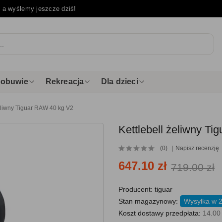
e
a wyślemy jeszcze dziś!
i obuwie
Rekreacja
Dla dzieci
żeliwny Tiguar RAW 40 kg V2
Kettlebell żeliwny T
(0)
Napisz recenzję
647.10 zł
719.00 zł
Producent:
tiguar
Stan magazynowy:
Wysyłka w 
Koszt dostawy przedpłata:
14.00 