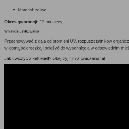
Materiał: żeliwo
Okres gwarancji:
12 miesięcy
W trakcie użytkowania
Przechowywać z dala od promieni UV, rozpuszczalników organiczny
wilgotną ściereczką i odłożyć do wyschnięcia w odpowiednim miej
Jak ćwiczyć z kettlebell? Obejrzyj film z ćwiczeniami!