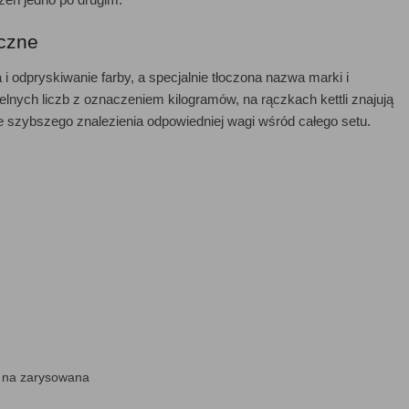
yczne
 i odpryskiwanie farby, a specjalnie tłoczona nazwa marki i
lnych liczb z oznaczeniem kilogramów, na rączkach kettli znajują
e szybszego znalezienia odpowiedniej wagi wśród całego setu.
i na zarysowana