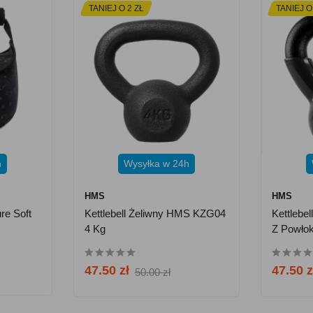
TANIEJ O 2 ZŁ
TANIEJ O
h
Wysyłka w 24h
HMS
HMS
re Soft
Kettlebell Żeliwny HMS KZG04
Kettlebe
4 Kg
Z Powłok
Czarny
47.50 zł
47.50 z
50.00 zł