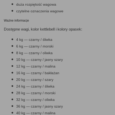
duża rozpiętość wagowa
czytelne oznaczenia wagowe
Ważne informacje
Dostępne wagi, kolor kettlebell i kolory opasek:
4 kg — czarny / śliwka
6 kg — czarny / morski
8 kg — czarny / oliwka
10 kg — czarny / jasny szary
12 kg — czarny / malina
16 kg — czarny / bakłażan
20 kg — czarny / szary
24 kg — czarny / śliwka
28 kg — czarny / morski
32 kg — czarny / oliwka
36 kg — czarny / jasny szary
40 kg — czarny / malina