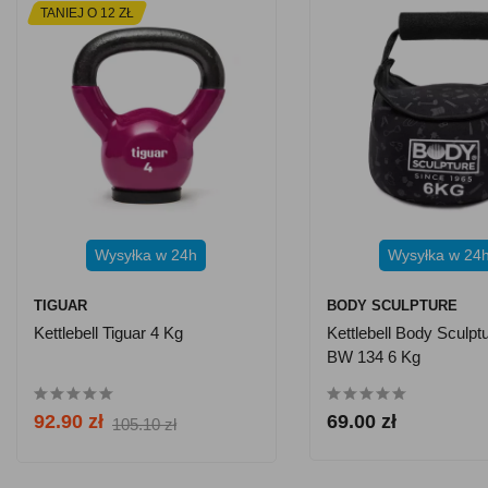
TANIEJ O 12 ZŁ
Wysyłka w 24h
Wysyłka w 24
TIGUAR
BODY SCULPTURE
Kettlebell Tiguar 4 Kg
Kettlebell Body Sculptu
BW 134 6 Kg
92.90 zł
69.00 zł
105.10 zł