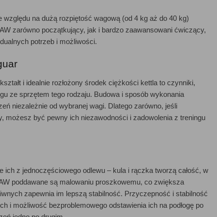
 ze względu na dużą rozpiętość wagową (od 4 kg aż do 40 kg)
r RAW zarówno początkujący, jak i bardzo zaawansowani ćwiczący,
dualnych potrzeb i możliwości.
guar
ałt i idealnie rozłożony środek ciężkości kettla to czynniki,
ingu ze sprzętem tego rodzaju. Budowa i sposób wykonania
eń niezależnie od wybranej wagi. Dlatego zarówno, jeśli
ny, możesz być pewny ich niezawodności i zadowolenia z treningu
e ich z jednoczęściowego odlewu – kula i rączka tworzą całość, w
uar RAW poddawane są malowaniu proszkowemu, co zwiększa
eliwnych zapewnia im lepszą stabilność. Przyczepność i stabilność
ch i możliwość bezproblemowego odstawienia ich na podłogę po
eń jedno po drugim.