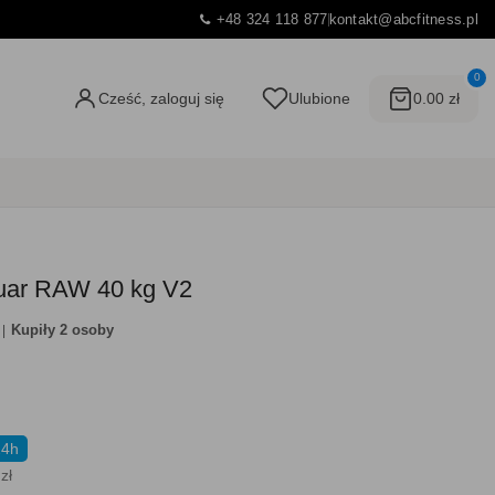
+48 324 118 877
kontakt@abcfitness.pl
0
Cześć, zaloguj się
Ulubione
0.00 zł
iguar RAW 40 kg V2
Kupiły 2 osoby
24h
zł