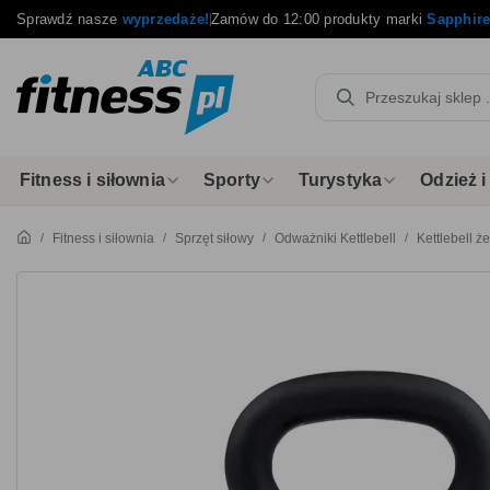
Sprawdź nasze
wyprzedaże!
Zamów do 12:00 produkty marki
Sapphir
Fitness i siłownia
Sporty
Turystyka
Odzież 
Fitness i siłownia
Sprzęt siłowy
Odważniki Kettlebell
Kettlebell 