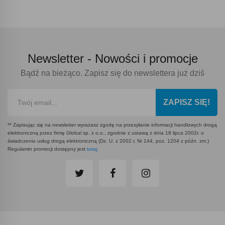
Newsletter -
Nowości i promocje
Bądź na bieżąco. Zapisz się do newslettera już dziś
ZAPISZ SIĘ!
** Zapisując się na newsletter wyrażasz zgodę na przesyłanie informacji handlowych drogą
elektroniczną przez firmę Global sp. z o.o., zgodnie z ustawą z dnia 18 lipca 2002r. o
świadczeniu usług drogą elektroniczną (Dz. U. z 2002 r. Nr 144, poz. 1204 z późn. zm.)
Regulamin promocji dostępny jest
tutaj
.