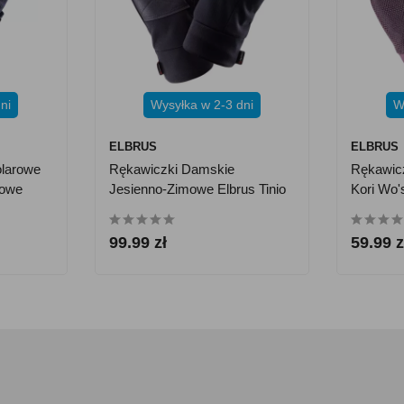
ni
Wysyłka w 2-3 dni
W
ELBRUS
ELBRUS
olarowe
Rękawiczki Damskie
Rękawic
towe
Jesienno-Zimowe Elbrus Tinio
Kori Wo'
Polartec Wo's - Czarne
99.99 zł
59.99 z