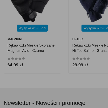
Wysyłka w 2-3 dni
Wysyłka w 2-3 d
MAGNUM
HI-TEC
Rękawiczki Męskie Skórzane
Rękawiczki Męskie P
Magnum Avio - Czarne
Hi-Tec Salmo - Grana
64.99 zł
29.99 zł
Newsletter -
Nowości i promocje