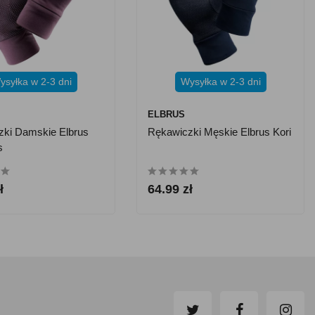
ysyłka w 2-3 dni
Wysyłka w 2-3 dni
ELBRUS
zki Damskie Elbrus
Rękawiczki Męskie Elbrus Kori
s
ł
64.99 zł