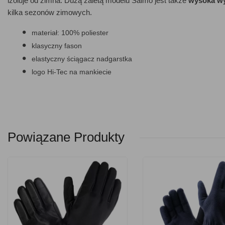
izoluje od zimna. Dużą zaletą modelu Salmo jest także
wysoka wy
kilka sezonów zimowych.
materiał: 100% poliester
klasyczny fason
elastyczny ściągacz nadgarstka
logo Hi-Tec na mankiecie
Powiązane Produkty