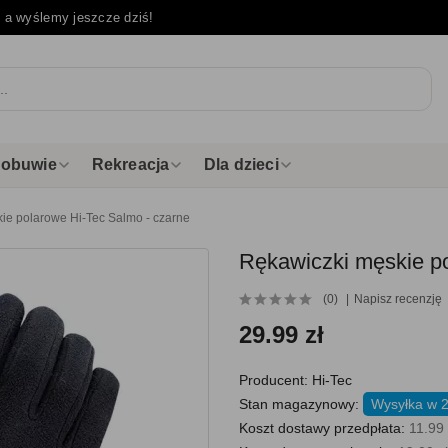
e
a wyślemy jeszcze dziś!
i obuwie
Rekreacja
Dla dzieci
ie polarowe Hi-Tec Salmo - czarne
Rękawiczki męskie po
(0)
Napisz recenzję
29.99 zł
Producent:
Hi-Tec
Stan magazynowy:
Wysyłka w 2
Koszt dostawy przedpłata:
11.99 