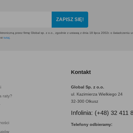
ZAPISZ SIĘ!
ktroniczną przez firmę Global sp. z o.o., zgodnie z ustawą z dnia 18 lipca 2002r. o świadczeniu 
est
tutaj
.
Kontakt
i
Global Sp. z o.o.
ul. Kazimierza Wielkiego 24
 raty?
32-300 Olkusz
y
Infolinia: (+48) 32 411 
ności
Telefony odbieramy:
kupów