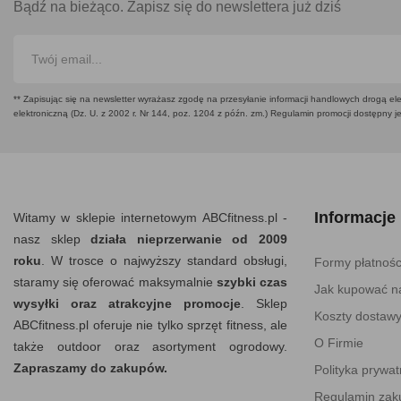
Bądź na bieżąco. Zapisz się do newslettera już dziś
** Zapisując się na newsletter wyrażasz zgodę na przesyłanie informacji handlowych drogą ele
elektroniczną (Dz. U. z 2002 r. Nr 144, poz. 1204 z późn. zm.) Regulamin promocji dostępny j
Informacje
Witamy w sklepie internetowym ABCfitness.pl -
nasz sklep
działa nieprzerwanie od 2009
roku
. W trosce o najwyższy standard obsługi,
Formy płatnośc
staramy się oferować maksymalnie
szybki czas
Jak kupować na
wysyłki oraz atrakcyjne promocje
. Sklep
Koszty dostaw
ABCfitness.pl oferuje nie tylko sprzęt fitness, ale
O Firmie
także outdoor oraz asortyment ogrodowy.
Zapraszamy do zakupów.
Polityka prywat
Regulamin za