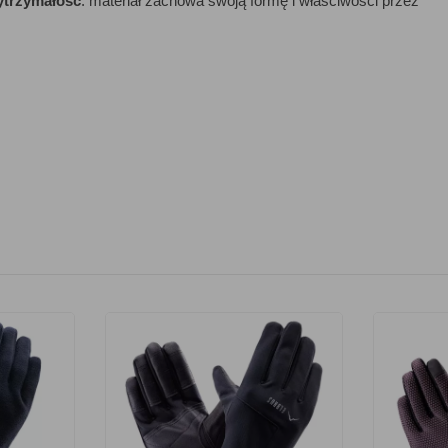
trzymałość
: materiał zachowa swoją formę i właściwości przez