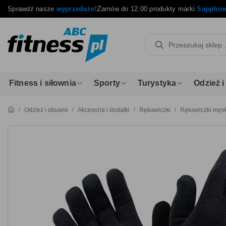
Sprawdź nasze
wyprzedaże!
Zamów do 12:00 produkty marki
Sapphir
Fitness i siłownia
Sporty
Turystyka
Odzież 
Odzież i obuwie
Akcesoria i dodatki
Rękawiczki
Rękawiczki męsk