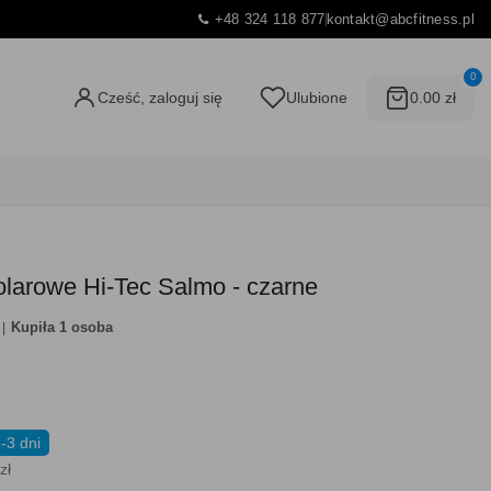
+48 324 118 877
kontakt@abcfitness.pl
0
Cześć, zaloguj się
Ulubione
0.00 zł
larowe Hi-Tec Salmo - czarne
Kupiła 1 osoba
-3 dni
zł