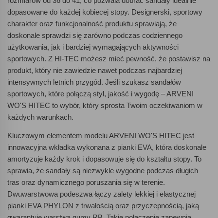
rozmiarów od 36 do 41, co pozwala dobrać sandały idealnie
dopasowane do każdej kobiecej stopy. Designerski, sportowy
charakter oraz funkcjonalność produktu sprawiają, że
doskonale sprawdzi się zarówno podczas codziennego
użytkowania, jak i bardziej wymagających aktywności
sportowych. Z HI-TEC możesz mieć pewność, że postawisz na
produkt, który nie zawiedzie nawet podczas najbardziej
intensywnych letnich przygód. Jeśli szukasz sandałów
sportowych, które połączą styl, jakość i wygodę – ARVENI
WO'S HITEC to wybór, który sprosta Twoim oczekiwaniom w
każdych warunkach.
Kluczowym elementem modelu ARVENI WO'S HITEC jest
innowacyjna wkładka wykonana z pianki EVA, która doskonale
amortyzuje każdy krok i dopasowuje się do kształtu stopy. To
sprawia, że sandały są niezwykle wygodne podczas długich
tras oraz dynamicznego poruszania się w terenie.
Dwuwarstwowa podeszwa łączy zalety lekkiej i elastycznej
pianki EVA PHYLON z trwałością oraz przyczepnością, jaką
gwarantuje warstwa gumy RB. Takie połączenie zapewnia