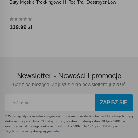
Buty Męskie Trekkingowe Hi-Tec Trail Destroyer Low
139.99 zł
Newsletter -
Nowości i promocje
Bądź na bieżąco. Zapisz się do newslettera już dziś
ZAPISZ SIĘ!
** Zapisując się na newsletter wyrażasz zgodę na przesyłanie informacji handlowych drogą
elektroniczną przez firmę Global sp. z o.o., zgodnie z ustawą z dnia 18 lipca 2002r. o
świadczeniu usług drogą elektroniczną (Dz. U. z 2002 r. Nr 144, poz. 1204 z późn. zm.)
Regulamin promocji dostępny jest
tutaj
.