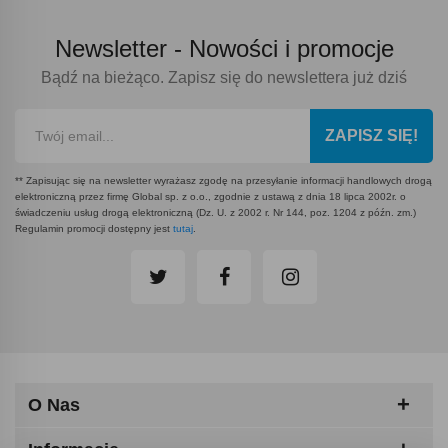
Newsletter -
Nowości i promocje
Bądź na bieżąco. Zapisz się do newslettera już dziś
ZAPISZ SIĘ!
** Zapisując się na newsletter wyrażasz zgodę na przesyłanie informacji handlowych drogą
elektroniczną przez firmę Global sp. z o.o., zgodnie z ustawą z dnia 18 lipca 2002r. o
świadczeniu usług drogą elektroniczną (Dz. U. z 2002 r. Nr 144, poz. 1204 z późn. zm.)
Regulamin promocji dostępny jest
tutaj
.
O Nas