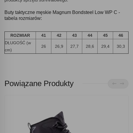
Buty taktyczne męskie Magnum Bondsteel Low WP C -
tabela rozmiarów:
ROZMIAR
41
42
43
44
45
46
DŁUGOŚĆ (w
26
26,9
27,7
28,6
29,4
30,3
cm)
Powiązane Produkty