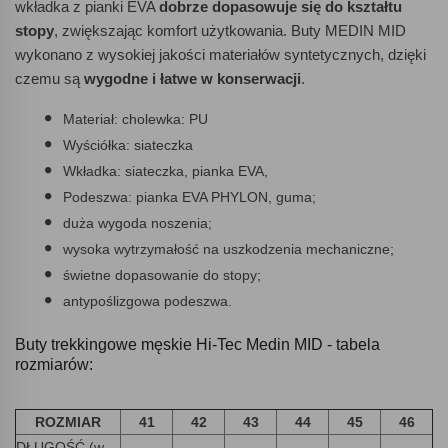
wkładka z pianki EVA
dobrze dopasowuje się do kształtu
stopy
, zwiększając komfort użytkowania. Buty MEDIN MID
wykonano z wysokiej jakości materiałów syntetycznych, dzięki
czemu są
wygodne i łatwe w konserwacji
.
Materiał: cholewka: PU
Wyściółka: siateczka
Wkładka: siateczka, pianka EVA,
Podeszwa: pianka EVA PHYLON, guma;
duża wygoda noszenia;
wysoka wytrzymałość na uszkodzenia mechaniczne;
świetne dopasowanie do stopy;
antypoślizgowa podeszwa.
Buty trekkingowe męskie Hi-Tec Medin MID - tabela
rozmiarów:
ROZMIAR
41
42
43
44
45
46
DŁUGOŚĆ (w