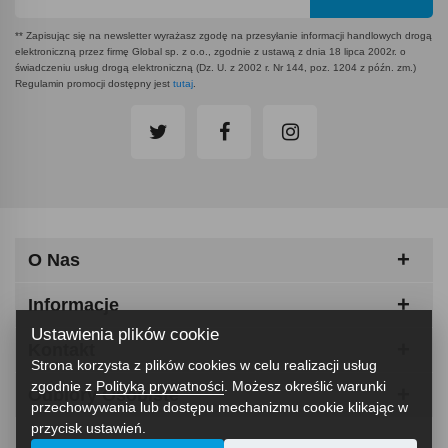
** Zapisując się na newsletter wyrażasz zgodę na przesyłanie informacji handlowych drogą
elektroniczną przez firmę Global sp. z o.o., zgodnie z ustawą z dnia 18 lipca 2002r. o
świadczeniu usług drogą elektroniczną (Dz. U. z 2002 r. Nr 144, poz. 1204 z późn. zm.)
Regulamin promocji dostępny jest
tutaj
.
O Nas
Informacje
Ustawienia plików cookie
Kontakt
Strona korzysta z plików cookies w celu realizacji usług
zgodnie z
Polityką prywatności
. Możesz określić warunki
Odbiory Osobiste
przechowywania lub dostępu mechanizmu cookie klikając w
przycisk ustawień.