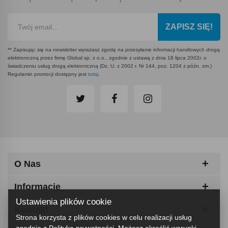
ZAPISZ SIĘ!
** Zapisując się na newsletter wyrażasz zgodę na przesyłanie informacji handlowych drogą
elektroniczną przez firmę Global sp. z o.o., zgodnie z ustawą z dnia 18 lipca 2002r. o
świadczeniu usług drogą elektroniczną (Dz. U. z 2002 r. Nr 144, poz. 1204 z późn. zm.)
Regulamin promocji dostępny jest
tutaj
.
O Nas
Informacje
Ustawienia plików cookie
Kontakt
Strona korzysta z plików cookies w celu realizacji usług
zgodnie z
Polityką prywatności
. Możesz określić warunki